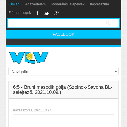
Címlap
Adatvédelem
Moderálási alapelvek
Impresszum
Elérhetőségek
FACEBOOK
6:5 - Bruni második gólja (Szolnok-Savona BL-
selejtező, 2021.10.09.)
hozzászólás
,
2021.10.14.