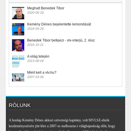
Meghalt Benedek Tibor
2020-06-18
Kemény Dénes bejelentette lemondását
2018-05-29
Benedek Tibor befejezi - vlv-interjú, 2. rész
2016-10-21
A világ tetején
2013-08-04
Miért kell a vlv.hu?
2007-03-06
RÓLUNK
A honlap Kemény Dénes akkori szövetségi kapitány, volt MVLSZ-elnök
kezdeményezésére jött létre a 2007-es melbourne-i világbajnokság előtt, hogy