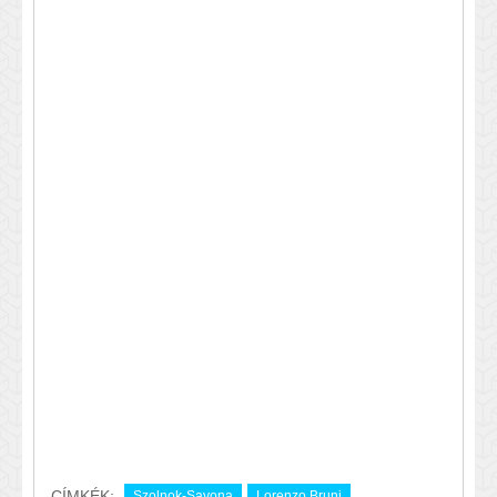
CÍMKÉK:
Szolnok-Savona
Lorenzo Bruni