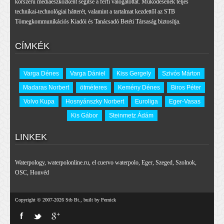
korszerű médiaeszközként segítse a férfi válogatottat. Működésének teljes
technikai-technológiai hátterét, valamint a tartalmat kezdettől az STB
Tömegkommunikációs Kiadói és Tanácsadó Betéti Társaság biztosítja.
CÍMKÉK
Varga Dénes
Varga Dániel
Kiss Gergely
Szivós Márton
Madaras Norbert
ötméteres
Kemény Dénes
Biros Péter
Volvo Kupa
Hosnyánszky Norbert
Euroliga
Eger-Vasas
Kis Gábor
Steinmetz Ádám
LINKEK
Waterpology
,
waterpolonline.ru
,
el cuervo waterpolo
,
Eger
,
Szeged
,
Szolnok
,
OSC
,
Honvéd
Copyright © 2007-2026 Stb Bt., built by Pernick