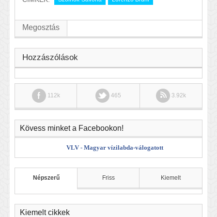
Megosztás
Hozzászólások
112k
465
3.92k
Kövess minket a Facebookon!
VLV - Magyar vízilabda-válogatott
Népszerű
Friss
Kiemelt
Kiemelt cikkek