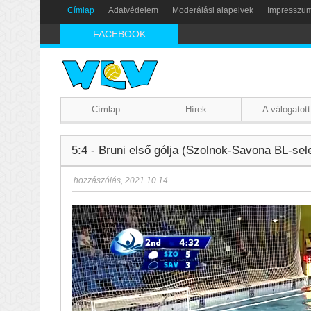
Címlap
Adatvédelem
Moderálási alapelvek
Impresszu
FACEBOOK
Címlap
Hírek
A válogatott
5:4 - Bruni első gólja (Szolnok-Savona BL-sel
hozzászólás
,
2021.10.14.