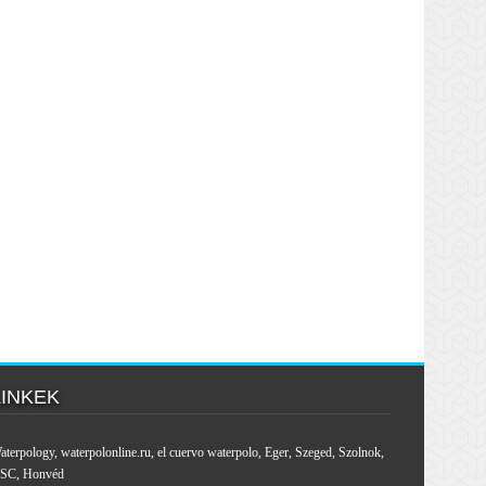
LINKEK
aterpology
,
waterpolonline.ru
,
el cuervo waterpolo
,
Eger
,
Szeged
,
Szolnok
,
SC
,
Honvéd