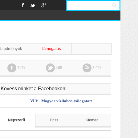
Eredmények
Támogatás
112k
465
3.92k
Kövess minket a Facebookon!
VLV - Magyar vízilabda-válogatott
Népszerű
Friss
Kiemelt