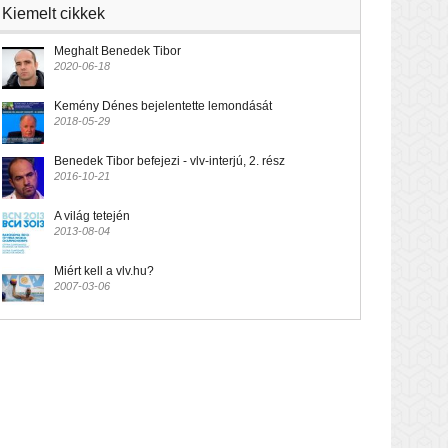
Kiemelt cikkek
Meghalt Benedek Tibor
2020-06-18
Kemény Dénes bejelentette lemondását
2018-05-29
Benedek Tibor befejezi - vlv-interjú, 2. rész
2016-10-21
A világ tetején
2013-08-04
Miért kell a vlv.hu?
2007-03-06