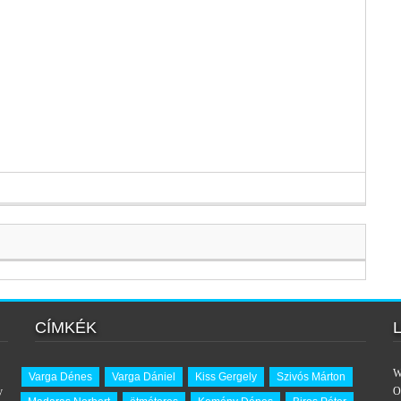
CÍMKÉK
W
Varga Dénes
Varga Dániel
Kiss Gergely
Szivós Márton
y
O