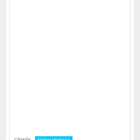
CÍMKÉK:
Kristijan Milakovics