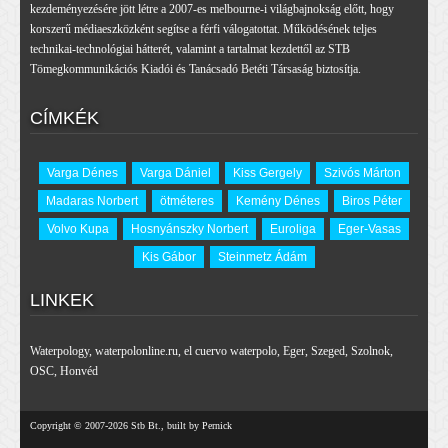
kezdeményezésére jött létre a 2007-es melbourne-i világbajnokság előtt, hogy
korszerű médiaeszközként segítse a férfi válogatottat. Működésének teljes
technikai-technológiai hátterét, valamint a tartalmat kezdettől az STB
Tömegkommunikációs Kiadói és Tanácsadó Betéti Társaság biztosítja.
CÍMKÉK
Varga Dénes
Varga Dániel
Kiss Gergely
Szivós Márton
Madaras Norbert
ötméteres
Kemény Dénes
Biros Péter
Volvo Kupa
Hosnyánszky Norbert
Euroliga
Eger-Vasas
Kis Gábor
Steinmetz Ádám
LINKEK
Waterpology
,
waterpolonline.ru
,
el cuervo waterpolo
,
Eger
,
Szeged
,
Szolnok
,
OSC
,
Honvéd
Copyright © 2007-2026 Stb Bt., built by Pernick