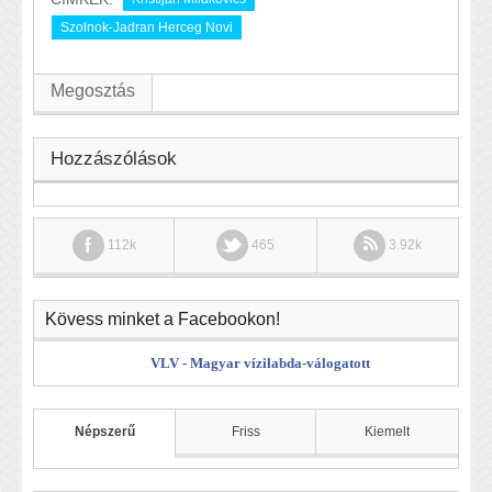
Szolnok-Jadran Herceg Novi
Megosztás
Hozzászólások
112k
465
3.92k
Kövess minket a Facebookon!
VLV - Magyar vízilabda-válogatott
Népszerű
Friss
Kiemelt