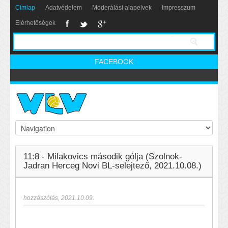
Címlap
Adatvédelem
Moderálási alapelvek
Impresszum
Elérhetőségek
FACEBOOK
11:8 - Milakovics második gólja (Szolnok-
Jadran Herceg Novi BL-selejtező, 2021.10.08.)
hozzászólás
,
2021.10.09.