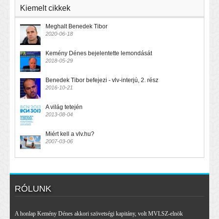
Kiemelt cikkek
Meghalt Benedek Tibor
2020-06-18
Kemény Dénes bejelentette lemondását
2018-05-29
Benedek Tibor befejezi - vlv-interjú, 2. rész
2016-10-21
A világ tetején
2013-08-04
Miért kell a vlv.hu?
2007-03-06
RÓLUNK
A honlap Kemény Dénes akkori szövetségi kapitány, volt MVLSZ-elnök