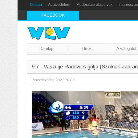
Címlap
Adatvédelem
Moderálási alapelvek
Impresszu
FACEBOOK
Címlap
Hírek
A válogatott
9:7 - Vaszilije Radovics gólja (Szolnok-Jadra
hozzászólás
,
2021.10.09.