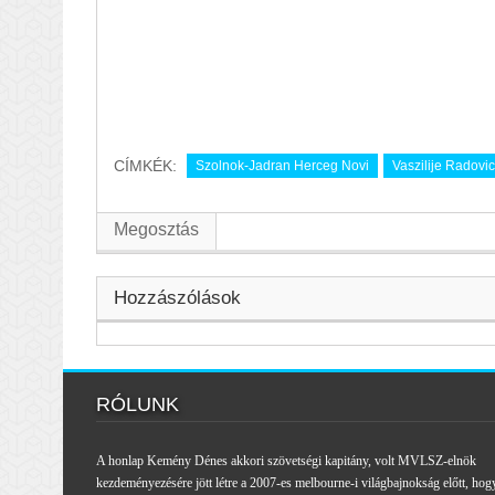
CÍMKÉK:
Szolnok-Jadran Herceg Novi
Vaszilije Radovi
Megosztás
Hozzászólások
RÓLUNK
A honlap Kemény Dénes akkori szövetségi kapitány, volt MVLSZ-elnök
kezdeményezésére jött létre a 2007-es melbourne-i világbajnokság előtt, hog