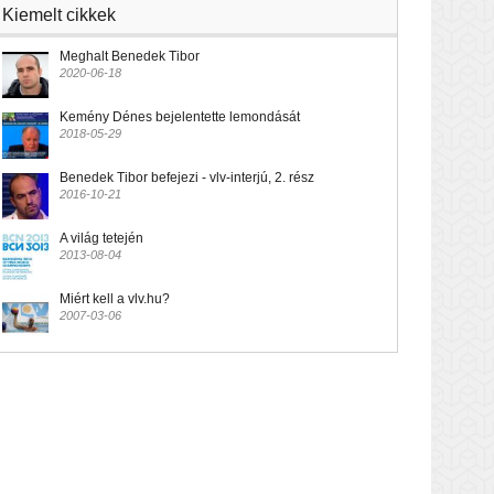
Kiemelt cikkek
Meghalt Benedek Tibor
2020-06-18
Kemény Dénes bejelentette lemondását
2018-05-29
Benedek Tibor befejezi - vlv-interjú, 2. rész
2016-10-21
A világ tetején
2013-08-04
Miért kell a vlv.hu?
2007-03-06