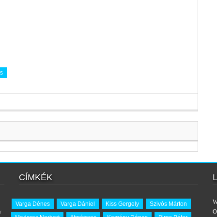
cs
CÍMKÉK
W
Varga Dénes
Varga Dániel
Kiss Gergely
Szivós Márton
y
O