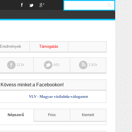
Eredmények
Támogatás
112k
465
3.92k
Kövess minket a Facebookon!
VLV - Magyar vízilabda-válogatott
Népszerű
Friss
Kiemelt