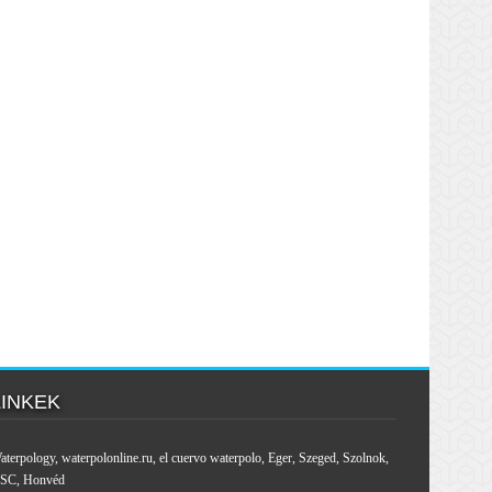
LINKEK
aterpology
,
waterpolonline.ru
,
el cuervo waterpolo
,
Eger
,
Szeged
,
Szolnok
,
SC
,
Honvéd