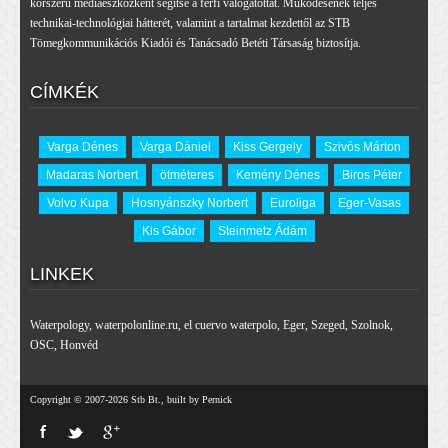
korszerű médiaeszközként segítse a férfi válogatottat. Működésének teljes
technikai-technológiai hátterét, valamint a tartalmat kezdettől az STB
Tömegkommunikációs Kiadói és Tanácsadó Betéti Társaság biztosítja.
CÍMKÉK
Varga Dénes
Varga Dániel
Kiss Gergely
Szivós Márton
Madaras Norbert
ötméteres
Kemény Dénes
Biros Péter
Volvo Kupa
Hosnyánszky Norbert
Euroliga
Eger-Vasas
Kis Gábor
Steinmetz Ádám
LINKEK
Waterpology
,
waterpolonline.ru
,
el cuervo waterpolo
,
Eger
,
Szeged
,
Szolnok
,
OSC
,
Honvéd
Copyright © 2007-2026 Stb Bt., built by Pernick