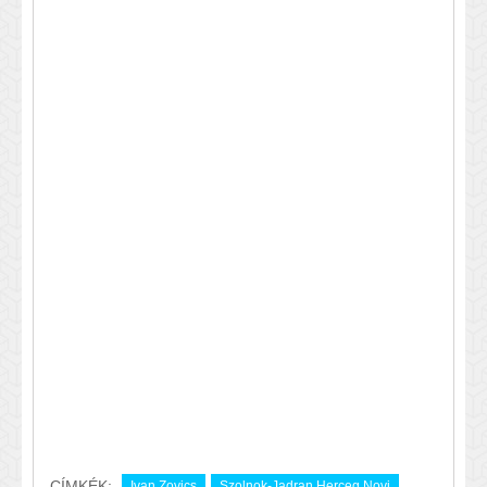
CÍMKÉK:
Ivan Zovics
Szolnok-Jadran Herceg Novi