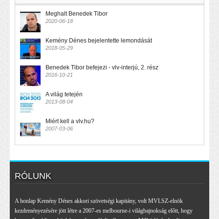
Meghalt Benedek Tibor
2020-06-18
Kemény Dénes bejelentette lemondását
2018-05-29
Benedek Tibor befejezi - vlv-interjú, 2. rész
2016-10-21
A világ tetején
2013-08-04
Miért kell a vlv.hu?
2007-03-06
RÓLUNK
A honlap Kemény Dénes akkori szövetségi kapitány, volt MVLSZ-elnök
kezdeményezésére jött létre a 2007-es melbourne-i világbajnokság előtt, hogy