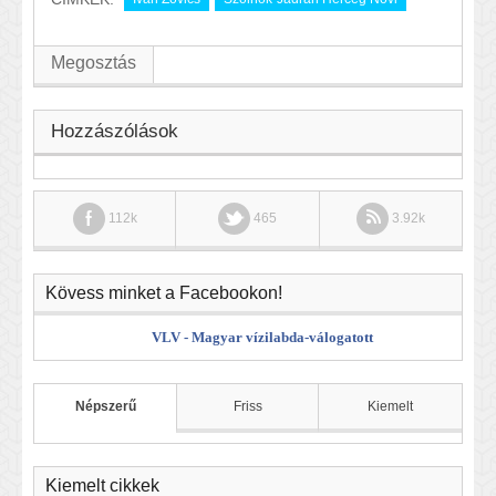
Megosztás
Hozzászólások
112k
465
3.92k
Kövess minket a Facebookon!
VLV - Magyar vízilabda-válogatott
Népszerű
Friss
Kiemelt
Kiemelt cikkek