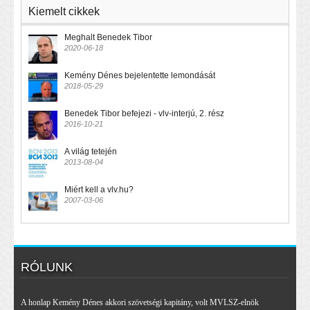
Kiemelt cikkek
Meghalt Benedek Tibor
2020-06-18
Kemény Dénes bejelentette lemondását
2018-05-29
Benedek Tibor befejezi - vlv-interjú, 2. rész
2016-10-21
A világ tetején
2013-08-04
Miért kell a vlv.hu?
2007-03-06
RÓLUNK
A honlap Kemény Dénes akkori szövetségi kapitány, volt MVLSZ-elnök