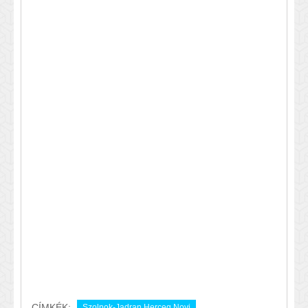
CÍMKÉK:
Szolnok-Jadran Herceg Novi