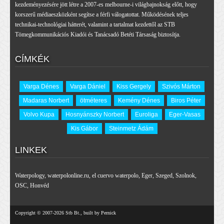
kezdeményezésére jött létre a 2007-es melbourne-i világbajnokság előtt, hogy
korszerű médiaeszközként segítse a férfi válogatottat. Működésének teljes
technikai-technológiai hátterét, valamint a tartalmat kezdettől az STB
Tömegkommunikációs Kiadói és Tanácsadó Betéti Társaság biztosítja.
CÍMKÉK
Varga Dénes
Varga Dániel
Kiss Gergely
Szivós Márton
Madaras Norbert
ötméteres
Kemény Dénes
Biros Péter
Volvo Kupa
Hosnyánszky Norbert
Euroliga
Eger-Vasas
Kis Gábor
Steinmetz Ádám
LINKEK
Waterpology
,
waterpolonline.ru
,
el cuervo waterpolo
,
Eger
,
Szeged
,
Szolnok
,
OSC
,
Honvéd
Copyright © 2007-2026 Stb Bt., built by Pernick