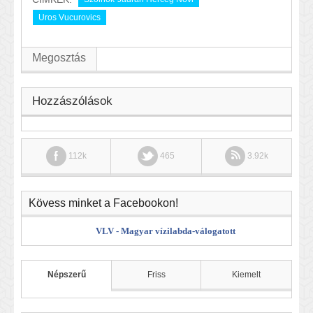
Uros Vucurovics
Megosztás
Hozzászólások
112k
465
3.92k
Kövess minket a Facebookon!
VLV - Magyar vízilabda-válogatott
Népszerű
Friss
Kiemelt