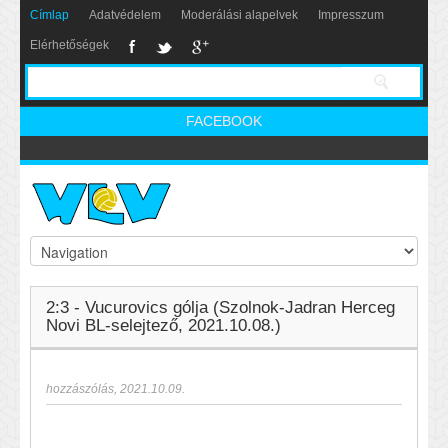
Címlap
Adatvédelem
Moderálási alapelvek
Impresszum
Elérhetőségek
FACEBOOK
2:3 - Vucurovics gólja (Szolnok-Jadran Herceg
Novi BL-selejtező, 2021.10.08.)
hozzászólás
,
2021.10.09.