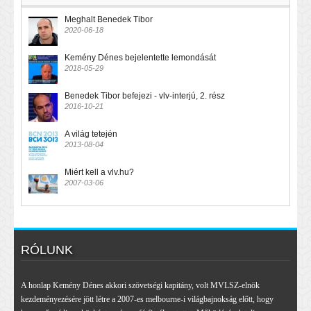
Meghalt Benedek Tibor
2020-06-18
Kemény Dénes bejelentette lemondását
2018-05-29
Benedek Tibor befejezi - vlv-interjú, 2. rész
2016-10-21
A világ tetején
2013-08-04
Miért kell a vlv.hu?
2007-03-06
RÓLUNK
A honlap Kemény Dénes akkori szövetségi kapitány, volt MVLSZ-elnök
kezdeményezésére jött létre a 2007-es melbourne-i világbajnokság előtt, hogy