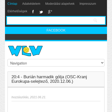
Címlap
Adatvédelem
Moderálási alapelvek
Impresszum
Elérhetőségek
FACEBOOK
20:4 - Burián harmadik gólja (OSC-Kranj
Eurokupa-selejtező, 2020.12.06.)
hozzászólás
,
2021.06.21.