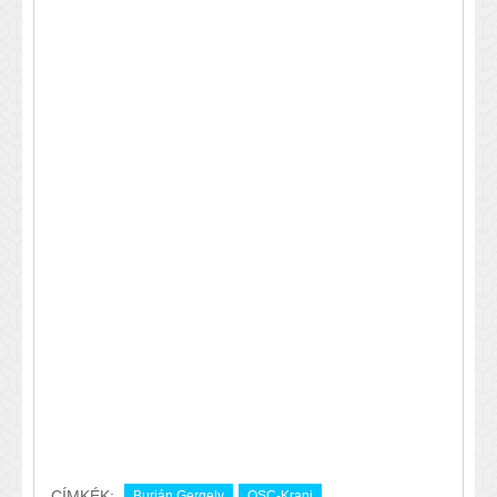
CÍMKÉK:
Burián Gergely
OSC-Kranj