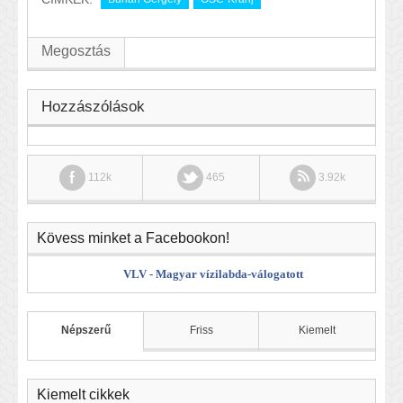
Megosztás
Hozzászólások
112k
465
3.92k
Kövess minket a Facebookon!
VLV - Magyar vízilabda-válogatott
Népszerű
Friss
Kiemelt
Kiemelt cikkek