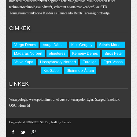
korszerű médiaeszközként segítse a férfi válogatottat. Működésének teljes
technikai-technológiai hátterét, valamint a tartalmat kezdettől az STB
Tömegkommunikációs Kiadói és Tanácsadó Betéti Társaság biztosítja.
CÍMKÉK
Varga Dénes
Varga Dániel
Kiss Gergely
Szivós Márton
Madaras Norbert
ötméteres
Kemény Dénes
Biros Péter
Volvo Kupa
Hosnyánszky Norbert
Euroliga
Eger-Vasas
Kis Gábor
Steinmetz Ádám
LINKEK
Waterpology
,
waterpolonline.ru
,
el cuervo waterpolo
,
Eger
,
Szeged
,
Szolnok
,
OSC
,
Honvéd
Copyright © 2007-2026 Stb Bt., built by Pernick