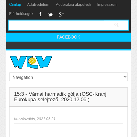
Címlap
Adatvédelem
Moderálási alapelvek
Impresszum
Elérhetőségek
FACEBOOK
15:3 - Várnai harmadik gólja (OSC-Kranj
Eurokupa-selejtező, 2020.12.06.)
hozzászólás
,
2021.06.21.