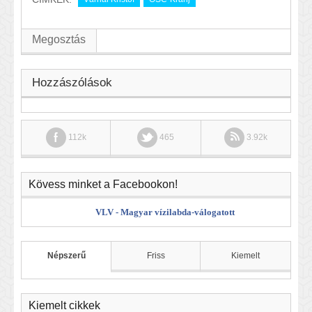
Megosztás
Hozzászólások
112k
465
3.92k
Kövess minket a Facebookon!
VLV - Magyar vízilabda-válogatott
Népszerű
Friss
Kiemelt
Kiemelt cikkek