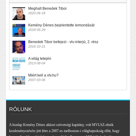
Meghalt Benedek Tibor
2020-06-18
Kemény Dénes bejelentette lemondását
2018-05-29
Benedek Tibor befejezi - vlv-interjú, 2. rész
2016-10-21
A világ tetején
2013-08-04
Miért kell a vlv.hu?
2007-03-06
RÓLUNK
A honlap Kemény Dénes akkori szövetségi kapitány, volt MVLSZ-elnök
kezdeményezésére jött létre a 2007-es melbourne-i világbajnokság előtt, hogy