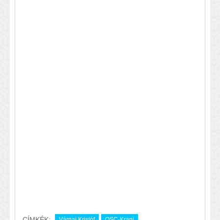
CÍMKÉK:
Várnai Kristóf
OSC-Kranj