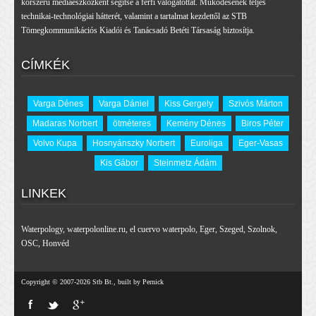
korszerű médiaeszközként segítse a férfi válogatottat. Működésének teljes
technikai-technológiai hátterét, valamint a tartalmat kezdettől az STB
Tömegkommunikációs Kiadói és Tanácsadó Betéti Társaság biztosítja.
CÍMKÉK
Varga Dénes
Varga Dániel
Kiss Gergely
Szivós Márton
Madaras Norbert
ötméteres
Kemény Dénes
Biros Péter
Volvo Kupa
Hosnyánszky Norbert
Euroliga
Eger-Vasas
Kis Gábor
Steinmetz Ádám
LINKEK
Waterpology
,
waterpolonline.ru
,
el cuervo waterpolo
,
Eger
,
Szeged
,
Szolnok
,
OSC
,
Honvéd
Copyright © 2007-2026 Stb Bt., built by Pernick