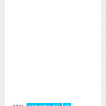
CÍMKÉK:
Hollandia-Magyarország
női