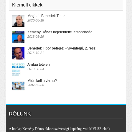
Kiemelt cikkek
Meghalt Benedek Tibor
2020-06-18
Kemény Dénes bejelentette lemondását
2018-05-29
Benedek Tibor befejezi - vlv-interjú, 2. rész
2016-10-21
A világ tetején
2013-08-04
Miért kell a vlv.hu?
2007-03-06
RÓLUNK
A honlap Kemény Dénes akkori szövetségi kapitány, volt MVLSZ-elnök