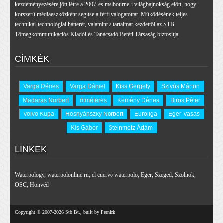
kezdeményezésére jött létre a 2007-es melbourne-i világbajnokság előtt, hogy
korszerű médiaeszközként segítse a férfi válogatottat. Működésének teljes
technikai-technológiai hátterét, valamint a tartalmat kezdettől az STB
Tömegkommunikációs Kiadói és Tanácsadó Betéti Társaság biztosítja.
CÍMKÉK
Varga Dénes
Varga Dániel
Kiss Gergely
Szivós Márton
Madaras Norbert
ötméteres
Kemény Dénes
Biros Péter
Volvo Kupa
Hosnyánszky Norbert
Euroliga
Eger-Vasas
Kis Gábor
Steinmetz Ádám
LINKEK
Waterpology
,
waterpolonline.ru
,
el cuervo waterpolo
,
Eger
,
Szeged
,
Szolnok
,
OSC
,
Honvéd
Copyright © 2007-2026 Stb Bt., built by Pernick