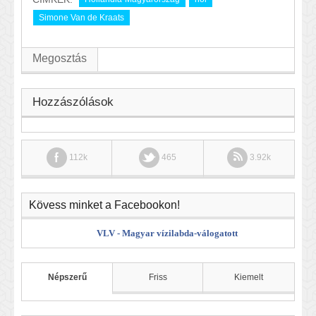
Simone Van de Kraats
Megosztás
Hozzászólások
112k
465
3.92k
Kövess minket a Facebookon!
VLV - Magyar vízilabda-válogatott
Népszerű
Friss
Kiemelt