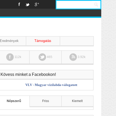
Eredmények
Támogatás
112k
465
3.92k
Kövess minket a Facebookon!
VLV - Magyar vízilabda-válogatott
Népszerű
Friss
Kiemelt