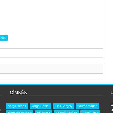
szág
CÍMKÉK
W
Varga Dénes
Varga Dániel
Kiss Gergely
Szivós Márton
y
O