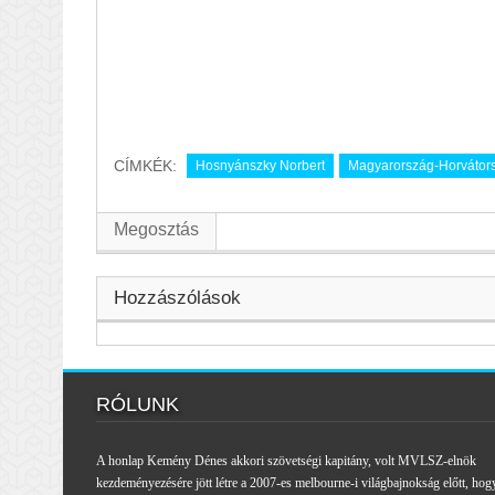
CÍMKÉK:
Hosnyánszky Norbert
Magyarország-Horvátor
Megosztás
Hozzászólások
RÓLUNK
A honlap Kemény Dénes akkori szövetségi kapitány, volt MVLSZ-elnök
kezdeményezésére jött létre a 2007-es melbourne-i világbajnokság előtt, hog