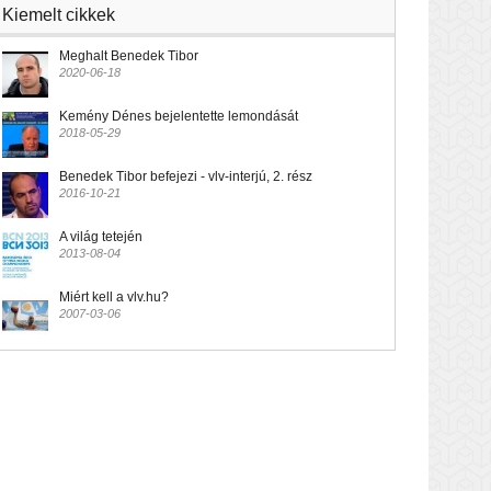
Kiemelt cikkek
Meghalt Benedek Tibor
2020-06-18
Kemény Dénes bejelentette lemondását
2018-05-29
Benedek Tibor befejezi - vlv-interjú, 2. rész
2016-10-21
A világ tetején
2013-08-04
Miért kell a vlv.hu?
2007-03-06