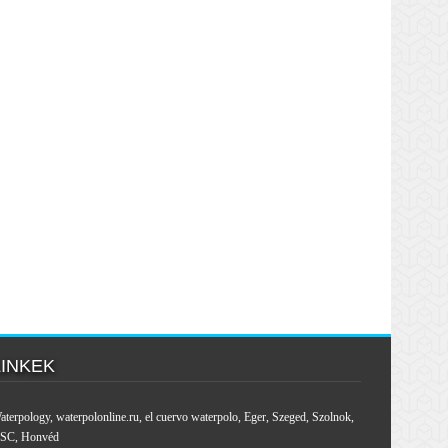
LINKEK
aterpology
,
waterpolonline.ru
,
el cuervo waterpolo
,
Eger
,
Szeged
,
Szolnok
,
SC
,
Honvéd