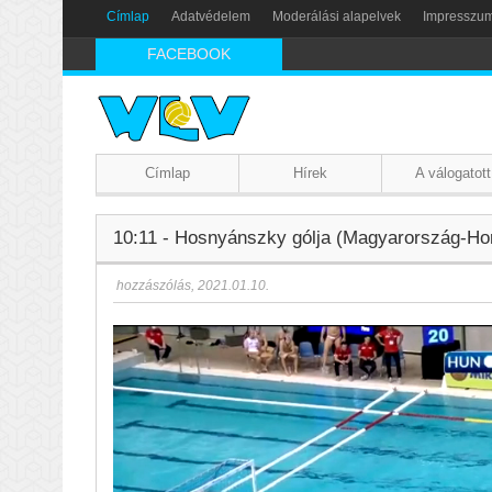
Címlap
Adatvédelem
Moderálási alapelvek
Impresszu
FACEBOOK
Címlap
Hírek
A válogatott
10:11 - Hosnyánszky gólja (Magyarország-Horv
hozzászólás
,
2021.01.10.