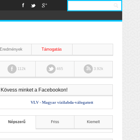
Eredmények
Támogatás
112k
465
3.92k
Kövess minket a Facebookon!
VLV - Magyar vízilabda-válogatott
Népszerű
Friss
Kiemelt