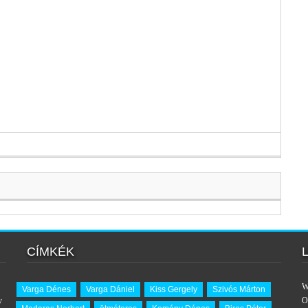
CÍMKÉK
W
Varga Dénes
Varga Dániel
Kiss Gergely
Szivós Márton
y
O