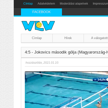
Címlap
Adatvédelem
Moderálási alapelvek
Impresszu
FACEBOOK
Címlap
Hírek
A válogatott
4:5 - Jokovics második gólja (Magyarország-H
hozzászólás
,
2021.01.10.