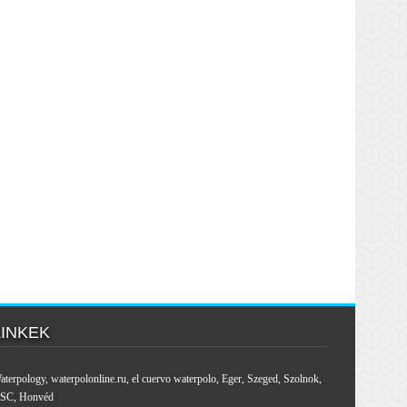
LINKEK
aterpology
,
waterpolonline.ru
,
el cuervo waterpolo
,
Eger
,
Szeged
,
Szolnok
,
SC
,
Honvéd