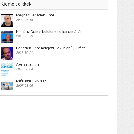
Kiemelt cikkek
Meghalt Benedek Tibor
2020-06-18
Kemény Dénes bejelentette lemondását
2018-05-29
Benedek Tibor befejezi - vlv-interjú, 2. rész
2016-10-21
A világ tetején
2013-08-04
Miért kell a vlv.hu?
2007-03-06