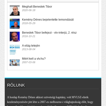
Meghalt Benedek Tibor
2020-06-18
Kemény Dénes bejelentette lemondását
2018-05-29
Benedek Tibor befejezi - vlv-interjú, 2. rész
2016-10-21
A világ tetején
2013-08-04
Miért kell a vlv.hu?
2007-03-06
RÓLUNK
A honlap Kemény Dénes akkori szövetségi kapitány, volt MVLSZ-elnök
kezdeményezésére jött létre a 2007-es melbourne-i világbajnokság előtt, hogy