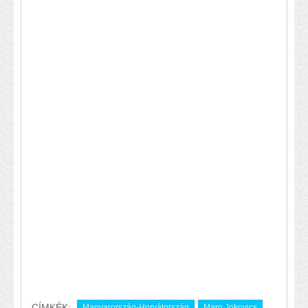
CÍMKÉK:
Magyarország-Horvátország
Maro Jokovics