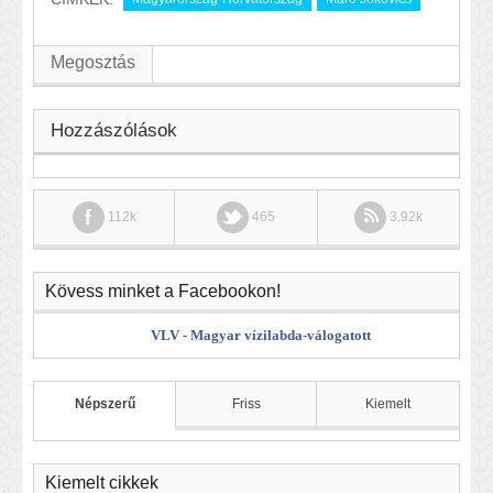
Megosztás
Hozzászólások
112k
465
3.92k
Kövess minket a Facebookon!
VLV - Magyar vízilabda-válogatott
Népszerű
Friss
Kiemelt
Kiemelt cikkek