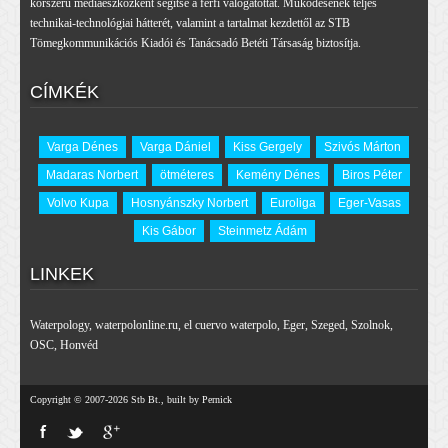
korszerű médiaeszközként segítse a férfi válogatottat. Működésének teljes
technikai-technológiai hátterét, valamint a tartalmat kezdettől az STB
Tömegkommunikációs Kiadói és Tanácsadó Betéti Társaság biztosítja.
CÍMKÉK
Varga Dénes
Varga Dániel
Kiss Gergely
Szivós Márton
Madaras Norbert
ötméteres
Kemény Dénes
Biros Péter
Volvo Kupa
Hosnyánszky Norbert
Euroliga
Eger-Vasas
Kis Gábor
Steinmetz Ádám
LINKEK
Waterpology
,
waterpolonline.ru
,
el cuervo waterpolo
,
Eger
,
Szeged
,
Szolnok
,
OSC
,
Honvéd
Copyright © 2007-2026 Stb Bt., built by Pernick