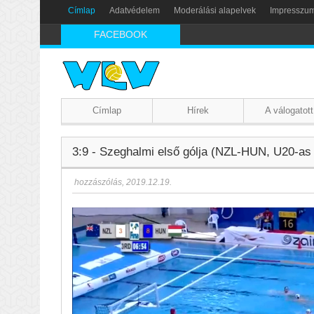
Címlap
Adatvédelem
Moderálási alapelvek
Impresszu
FACEBOOK
Címlap
Hírek
A válogatott
3:9 - Szeghalmi első gólja (NZL-HUN, U20-as 
hozzászólás
,
2019.12.19.