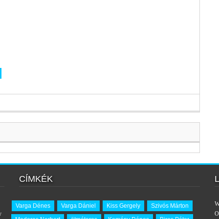
CÍMKÉK
W
Varga Dénes
Varga Dániel
Kiss Gergely
Szivós Márton
y
O