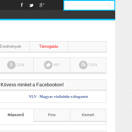
Eredmények
Támogatás
112k
465
3.92k
Kövess minket a Facebookon!
VLV - Magyar vízilabda-válogatott
Népszerű
Friss
Kiemelt