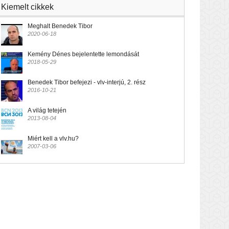
Kiemelt cikkek
Meghalt Benedek Tibor
2020-06-18
Kemény Dénes bejelentette lemondását
2018-05-29
Benedek Tibor befejezi - vlv-interjú, 2. rész
2016-10-21
A világ tetején
2013-08-04
Miért kell a vlv.hu?
2007-03-06