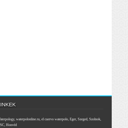
LINKEK
aterpology
,
waterpolonline.ru
,
el cuervo waterpolo
,
Eger
,
Szeged
,
Szolnok
,
SC
,
Honvéd