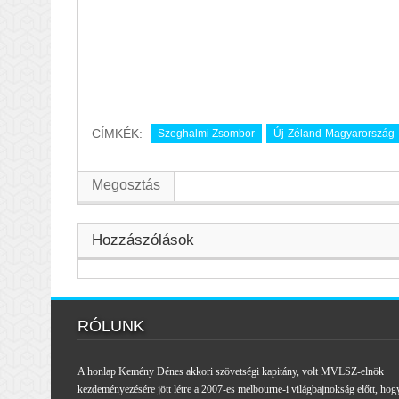
CÍMKÉK:
Szeghalmi Zsombor
Új-Zéland-Magyarország
Megosztás
Hozzászólások
RÓLUNK
A honlap Kemény Dénes akkori szövetségi kapitány, volt MVLSZ-elnök
kezdeményezésére jött létre a 2007-es melbourne-i világbajnokság előtt, hog