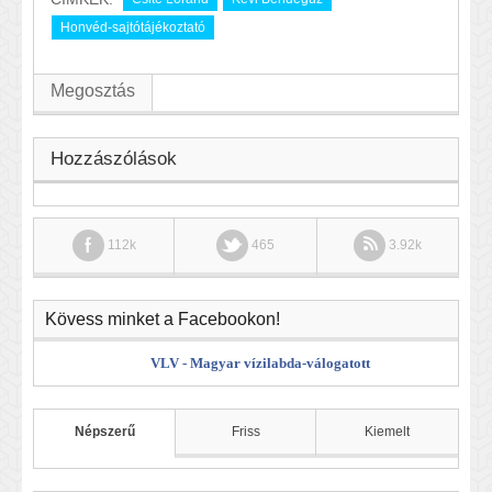
Honvéd-sajtótájékoztató
Megosztás
Hozzászólások
112k
465
3.92k
Kövess minket a Facebookon!
VLV - Magyar vízilabda-válogatott
Népszerű
Friss
Kiemelt