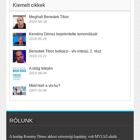
Kiemelt cikkek
Meghalt Benedek Tibor
2020-06-18
Kemény Dénes bejelentette lemondását
2018-05-29
Benedek Tibor befejezi - vlv-interjú, 2. rész
2016-10-21
A világ tetején
2013-08-04
Miért kell a vlv.hu?
2007-03-06
RÓLUNK
A honlap Kemény Dénes akkori szövetségi kapitány, volt MVLSZ-elnök