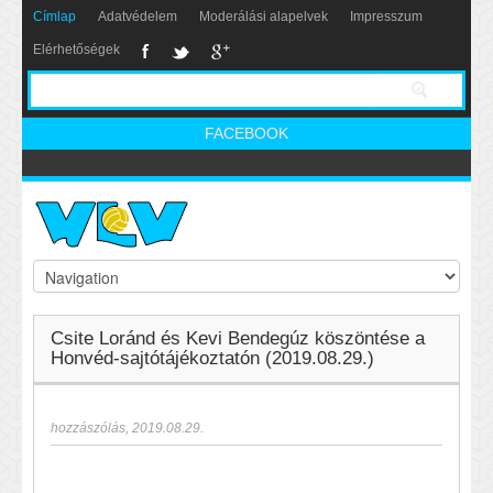
Címlap
Adatvédelem
Moderálási alapelvek
Impresszum
Elérhetőségek
FACEBOOK
Csite Loránd és Kevi Bendegúz köszöntése a
Honvéd-sajtótájékoztatón (2019.08.29.)
hozzászólás
,
2019.08.29.