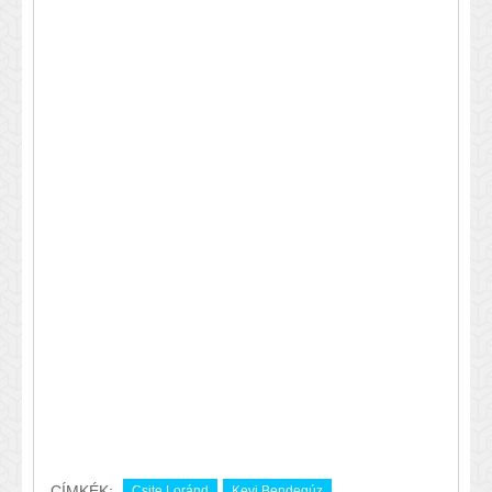
CÍMKÉK:
Csite Loránd
Kevi Bendegúz