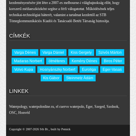
kezdeményezésére jött létre a 2007-es melbourne-i világbajnokság előtt, hogy
korszerű médiaeszközként segítse a férfi válogatottat. Működésének teljes
technikai-technológiai hátterét, valamint a tartalmat kezdettől az STB
Tömegkommunikációs Kiadói és Tanácsadó Betéti Társaság biztosítja.
CÍMKÉK
Varga Dénes
Varga Dániel
Kiss Gergely
Szivós Márton
Madaras Norbert
ötméteres
Kemény Dénes
Biros Péter
Volvo Kupa
Hosnyánszky Norbert
Euroliga
Eger-Vasas
Kis Gábor
Steinmetz Ádám
LINKEK
Waterpology
,
waterpolonline.ru
,
el cuervo waterpolo
,
Eger
,
Szeged
,
Szolnok
,
OSC
,
Honvéd
Copyright © 2007-2026 Stb Bt., built by Pernick