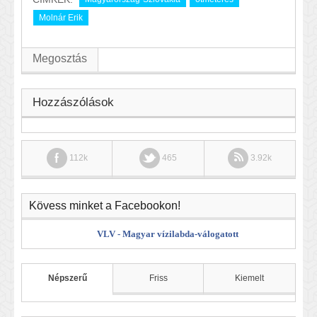
Molnár Erik
Megosztás
Hozzászólások
112k
465
3.92k
Kövess minket a Facebookon!
VLV - Magyar vízilabda-válogatott
Népszerű
Friss
Kiemelt