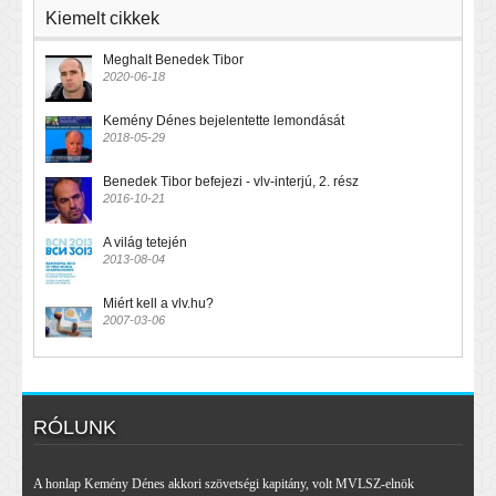
Kiemelt cikkek
Meghalt Benedek Tibor
2020-06-18
Kemény Dénes bejelentette lemondását
2018-05-29
Benedek Tibor befejezi - vlv-interjú, 2. rész
2016-10-21
A világ tetején
2013-08-04
Miért kell a vlv.hu?
2007-03-06
RÓLUNK
A honlap Kemény Dénes akkori szövetségi kapitány, volt MVLSZ-elnök