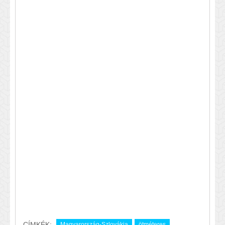
CÍMKÉK:
Magyarország-Szlovákia
ötméteres