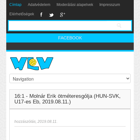
Címlap
Adatvédelem
Moderálási alapelvek
Impresszum
Elérhetőségek
FACEBOOK
16:1 - Molnár Erik ötméteresgólja (HUN-SVK,
U17-es Eb, 2019.08.11.)
hozzászólás
,
2019.08.11.