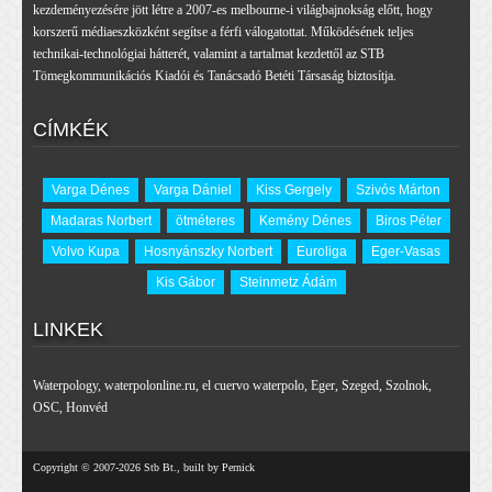
kezdeményezésére jött létre a 2007-es melbourne-i világbajnokság előtt, hogy
korszerű médiaeszközként segítse a férfi válogatottat. Működésének teljes
technikai-technológiai hátterét, valamint a tartalmat kezdettől az STB
Tömegkommunikációs Kiadói és Tanácsadó Betéti Társaság biztosítja.
CÍMKÉK
Varga Dénes
Varga Dániel
Kiss Gergely
Szivós Márton
Madaras Norbert
ötméteres
Kemény Dénes
Biros Péter
Volvo Kupa
Hosnyánszky Norbert
Euroliga
Eger-Vasas
Kis Gábor
Steinmetz Ádám
LINKEK
Waterpology
,
waterpolonline.ru
,
el cuervo waterpolo
,
Eger
,
Szeged
,
Szolnok
,
OSC
,
Honvéd
Copyright © 2007-2026 Stb Bt., built by Pernick