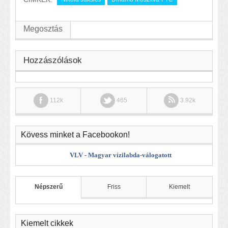
Megosztás
Hozzászólások
112k
465
3.92k
Kövess minket a Facebookon!
VLV - Magyar vízilabda-válogatott
Népszerű
Friss
Kiemelt
Kiemelt cikkek