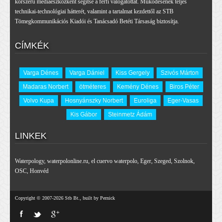
korszerű médiaeszközként segítse a férfi válogatottat. Működésének teljes
technikai-technológiai hátterét, valamint a tartalmat kezdettől az STB
Tömegkommunikációs Kiadói és Tanácsadó Betéti Társaság biztosítja.
CÍMKÉK
Varga Dénes
Varga Dániel
Kiss Gergely
Szivós Márton
Madaras Norbert
ötméteres
Kemény Dénes
Biros Péter
Volvo Kupa
Hosnyánszky Norbert
Euroliga
Eger-Vasas
Kis Gábor
Steinmetz Ádám
LINKEK
Waterpology
,
waterpolonline.ru
,
el cuervo waterpolo
,
Eger
,
Szeged
,
Szolnok
,
OSC
,
Honvéd
Copyright © 2007-2026 Stb Bt., built by Pernick