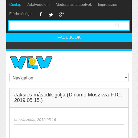
Címlap
Adatvédelem
Moderálási alapelvek
Impresszum
Elérhetőségek
FACEBOOK
Jaksics második gólja (Dinamo Moszkva-FTC,
2019.05.15.)
hozzászólás
,
2019.05.16.