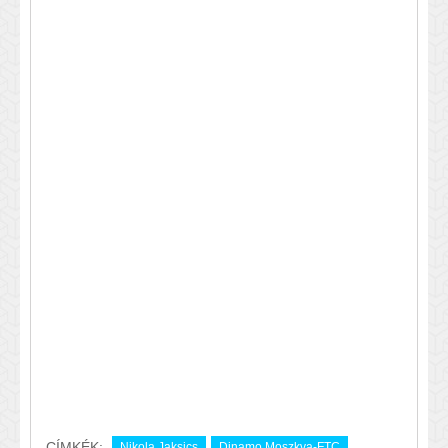
CÍMKÉK:
Nikola Jaksics
Dinamo Moszkva-FTC