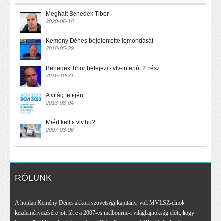
Meghalt Benedek Tibor
2020-06-18
Kemény Dénes bejelentette lemondását
2018-05-29
Benedek Tibor befejezi - vlv-interjú, 2. rész
2016-10-21
A világ tetején
2013-08-04
Miért kell a vlv.hu?
2007-03-06
RÓLUNK
A honlap Kemény Dénes akkori szövetségi kapitány, volt MVLSZ-elnök
kezdeményezésére jött létre a 2007-es melbourne-i világbajnokság előtt, hogy