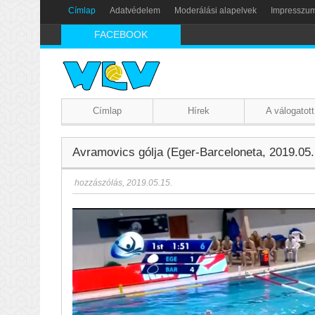
Címlap
Adatvédelem
Moderálási alapelvek
Impresszu
FACEBOOK
Címlap
Hírek
A válogatott
Avramovics gólja (Eger-Barceloneta, 2019.05.
hozzászólás
,
2019.05.15.