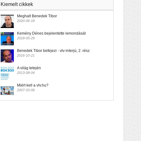
Kiemelt cikkek
Meghalt Benedek Tibor
2020-06-18
Kemény Dénes bejelentette lemondását
2018-05-29
Benedek Tibor befejezi - vlv-interjú, 2. rész
2016-10-21
A világ tetején
2013-08-04
Miért kell a vlv.hu?
2007-03-06