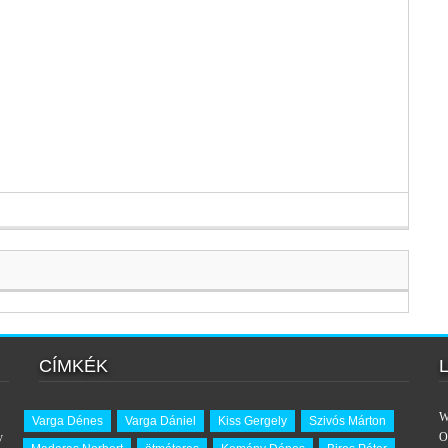
CÍMKÉK
W
Varga Dénes
Varga Dániel
Kiss Gergely
Szivós Márton
y
O