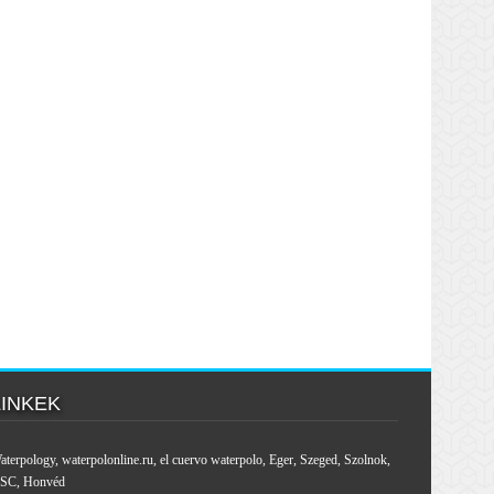
LINKEK
aterpology
,
waterpolonline.ru
,
el cuervo waterpolo
,
Eger
,
Szeged
,
Szolnok
,
SC
,
Honvéd