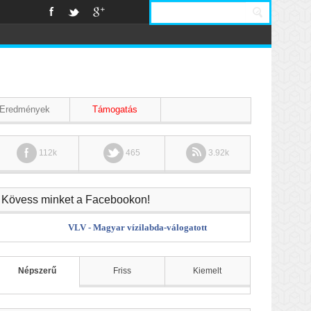
Eredmények
Támogatás
112k
465
3.92k
Kövess minket a Facebookon!
VLV - Magyar vízilabda-válogatott
Népszerű
Friss
Kiemelt