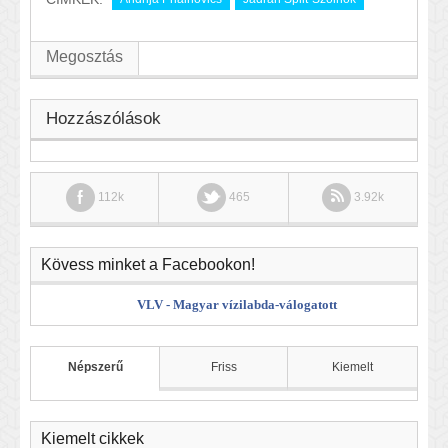
Megosztás
Hozzászólások
112k
465
3.92k
Kövess minket a Facebookon!
VLV - Magyar vízilabda-válogatott
Népszerű
Friss
Kiemelt
Kiemelt cikkek