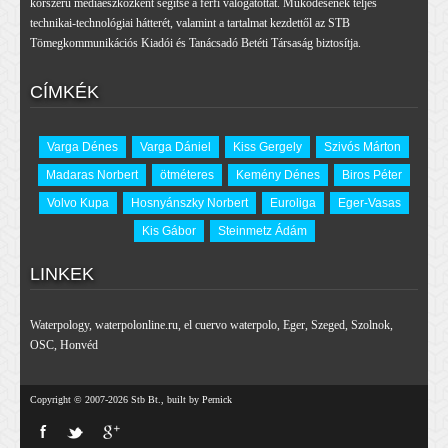
korszerű médiaeszközként segítse a férfi válogatottat. Működésének teljes
technikai-technológiai hátterét, valamint a tartalmat kezdettől az STB
Tömegkommunikációs Kiadói és Tanácsadó Betéti Társaság biztosítja.
CÍMKÉK
Varga Dénes
Varga Dániel
Kiss Gergely
Szivós Márton
Madaras Norbert
ötméteres
Kemény Dénes
Biros Péter
Volvo Kupa
Hosnyánszky Norbert
Euroliga
Eger-Vasas
Kis Gábor
Steinmetz Ádám
LINKEK
Waterpology
,
waterpolonline.ru
,
el cuervo waterpolo
,
Eger
,
Szeged
,
Szolnok
,
OSC
,
Honvéd
Copyright © 2007-2026 Stb Bt., built by Pernick