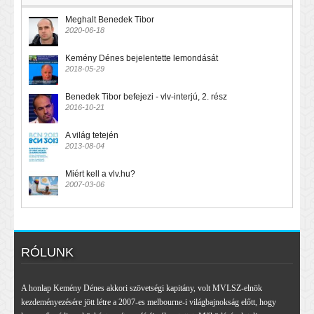
Meghalt Benedek Tibor
2020-06-18
Kemény Dénes bejelentette lemondását
2018-05-29
Benedek Tibor befejezi - vlv-interjú, 2. rész
2016-10-21
A világ tetején
2013-08-04
Miért kell a vlv.hu?
2007-03-06
RÓLUNK
A honlap Kemény Dénes akkori szövetségi kapitány, volt MVLSZ-elnök
kezdeményezésére jött létre a 2007-es melbourne-i világbajnokság előtt, hogy