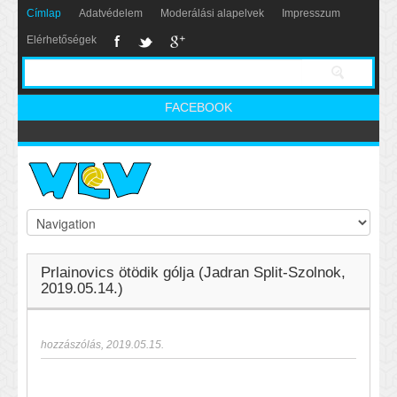
Címlap
Adatvédelem
Moderálási alapelvek
Impresszum
Elérhetőségek
FACEBOOK
Prlainovics ötödik gólja (Jadran Split-Szolnok,
2019.05.14.)
hozzászólás
,
2019.05.15.