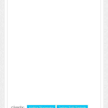
CÍMKÉK:
Andrija Prlainovics
Jadran Split-Szolnok