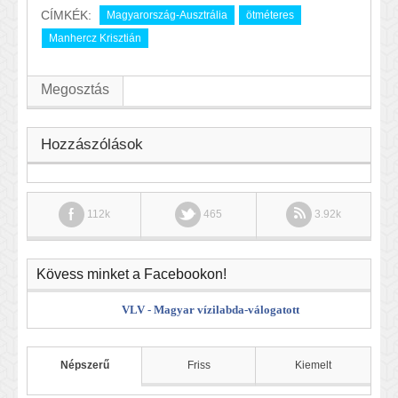
CÍMKÉK:
Magyarország-Ausztrália
ötméteres
Manhercz Krisztián
Megosztás
Hozzászólások
112k
465
3.92k
Kövess minket a Facebookon!
VLV - Magyar vízilabda-válogatott
Népszerű
Friss
Kiemelt