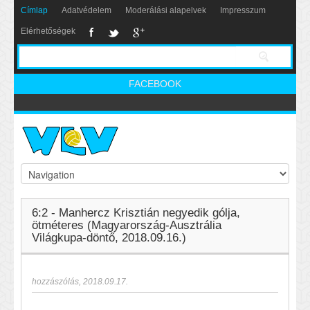
Címlap
Adatvédelem
Moderálási alapelvek
Impresszum
Elérhetőségek
FACEBOOK
6:2 - Manhercz Krisztián negyedik gólja,
ötméteres (Magyarország-Ausztrália
Világkupa-döntő, 2018.09.16.)
hozzászólás
,
2018.09.17.