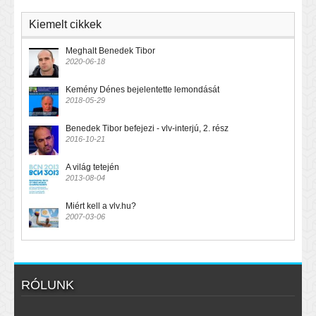
Kiemelt cikkek
Meghalt Benedek Tibor
2020-06-18
Kemény Dénes bejelentette lemondását
2018-05-29
Benedek Tibor befejezi - vlv-interjú, 2. rész
2016-10-21
A világ tetején
2013-08-04
Miért kell a vlv.hu?
2007-03-06
RÓLUNK