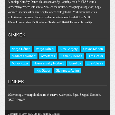
A honlap Kemény Dénes akkori szövetségi kapitány, volt MVLSZ-elnök
kezdeményezésére jött létre a 2007-es melbourne-i világbajnokság előtt, hogy
korszerű médiaeszközként segítse a férfi válogatottat. Működésének teljes
technikai-technológiai hátterét, valamint a tartalmat kezdettől az STB
Tömegkommunikációs Kiadói és Tanácsadó Betéti Társaság biztosítja.
CÍMKÉK
Varga Dénes
Varga Dániel
Kiss Gergely
Szivós Márton
Madaras Norbert
ötméteres
Kemény Dénes
Biros Péter
Volvo Kupa
Hosnyánszky Norbert
Euroliga
Eger-Vasas
Kis Gábor
Steinmetz Ádám
LINKEK
Waterpology
,
waterpolonline.ru
,
el cuervo waterpolo
,
Eger
,
Szeged
,
Szolnok
,
OSC
,
Honvéd
Copyright © 2007-2026 Stb Bt., built by Pernick