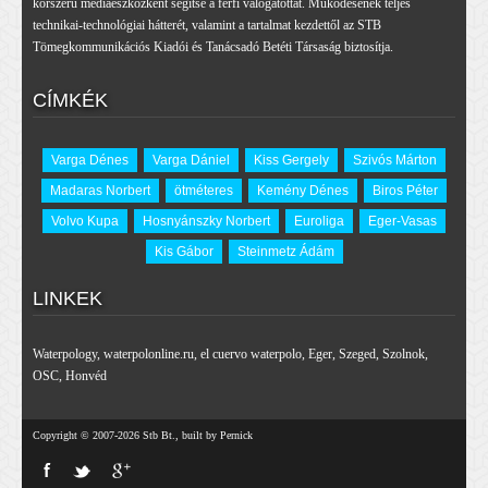
korszerű médiaeszközként segítse a férfi válogatottat. Működésének teljes
technikai-technológiai hátterét, valamint a tartalmat kezdettől az STB
Tömegkommunikációs Kiadói és Tanácsadó Betéti Társaság biztosítja.
CÍMKÉK
Varga Dénes
Varga Dániel
Kiss Gergely
Szivós Márton
Madaras Norbert
ötméteres
Kemény Dénes
Biros Péter
Volvo Kupa
Hosnyánszky Norbert
Euroliga
Eger-Vasas
Kis Gábor
Steinmetz Ádám
LINKEK
Waterpology
,
waterpolonline.ru
,
el cuervo waterpolo
,
Eger
,
Szeged
,
Szolnok
,
OSC
,
Honvéd
Copyright © 2007-2026 Stb Bt., built by Pernick