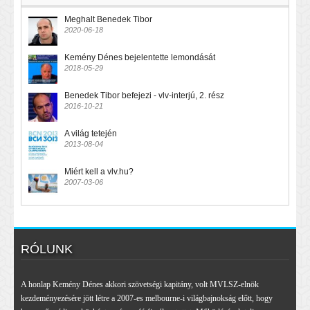
Meghalt Benedek Tibor
2020-06-18
Kemény Dénes bejelentette lemondását
2018-05-29
Benedek Tibor befejezi - vlv-interjú, 2. rész
2016-10-21
A világ tetején
2013-08-04
Miért kell a vlv.hu?
2007-03-06
RÓLUNK
A honlap Kemény Dénes akkori szövetségi kapitány, volt MVLSZ-elnök
kezdeményezésére jött létre a 2007-es melbourne-i világbajnokság előtt, hogy