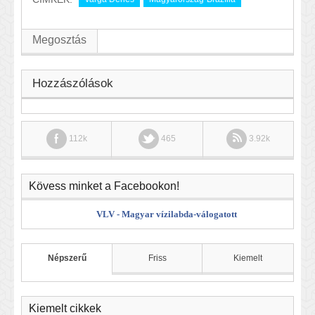
Megosztás
Hozzászólások
112k
465
3.92k
Kövess minket a Facebookon!
VLV - Magyar vízilabda-válogatott
Népszerű
Friss
Kiemelt
Kiemelt cikkek