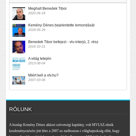
Meghalt Benedek Tibor
2020-06-18
Kemény Dénes bejelentette lemondását
2018-05-29
Benedek Tibor befejezi - vlv-interjú, 2. rész
2016-10-21
A világ tetején
2013-08-04
Miért kell a vlv.hu?
2007-03-06
RÓLUNK
A honlap Kemény Dénes akkori szövetségi kapitány, volt MVLSZ-elnök
kezdeményezésére jött létre a 2007-es melbourne-i világbajnokság előtt, hogy