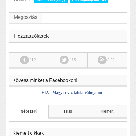
Megosztás
Hozzászólások
112k
465
3.92k
Kövess minket a Facebookon!
VLV - Magyar vízilabda-válogatott
Népszerű
Friss
Kiemelt
Kiemelt cikkek