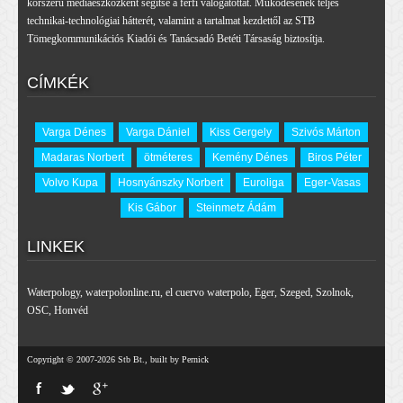
korszerű médiaeszközként segítse a férfi válogatottat. Működésének teljes
technikai-technológiai hátterét, valamint a tartalmat kezdettől az STB
Tömegkommunikációs Kiadói és Tanácsadó Betéti Társaság biztosítja.
CÍMKÉK
Varga Dénes
Varga Dániel
Kiss Gergely
Szivós Márton
Madaras Norbert
ötméteres
Kemény Dénes
Biros Péter
Volvo Kupa
Hosnyánszky Norbert
Euroliga
Eger-Vasas
Kis Gábor
Steinmetz Ádám
LINKEK
Waterpology
,
waterpolonline.ru
,
el cuervo waterpolo
,
Eger
,
Szeged
,
Szolnok
,
OSC
,
Honvéd
Copyright © 2007-2026 Stb Bt., built by Pernick