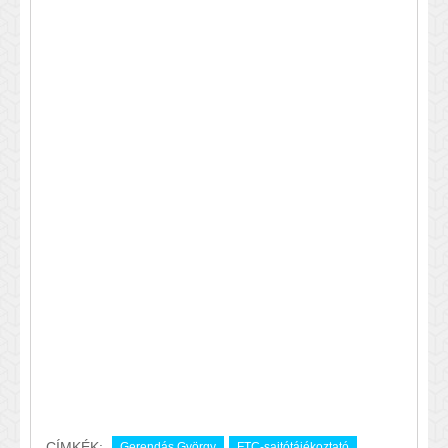
CÍMKÉK:
Gerendás György
FTC-sajtótájékoztató