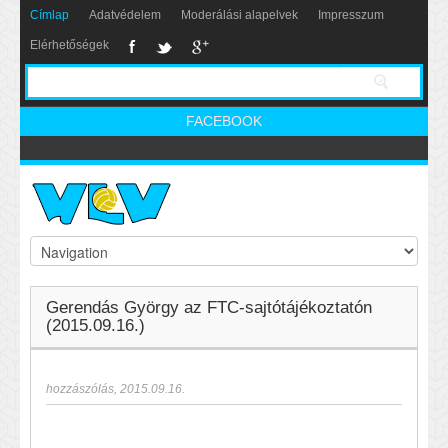
Címlap
Adatvédelem
Moderálási alapelvek
Impresszum
Elérhetőségek
FACEBOOK
Gerendás György az FTC-sajtótájékoztatón
(2015.09.16.)
hozzászólás
,
2015.09.16.