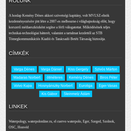
RÓLUNK
A honlap Kemény Dénes akkori szövetségi kapitány, volt MVLSZ-elnök
kezdeményezésére jött létre a 2007-es melbourne-i világbajnokság előtt, hogy
korszerű médiaeszközként segítse a férfi válogatottat. Működésének teljes
technikai-technológiai hátterét, valamint a tartalmat kezdettől az STB
Tömegkommunikációs Kiadói és Tanácsadó Betéti Társaság biztosítja.
CÍMKÉK
Varga Dénes
Varga Dániel
Kiss Gergely
Szivós Márton
Madaras Norbert
ötméteres
Kemény Dénes
Biros Péter
Volvo Kupa
Hosnyánszky Norbert
Euroliga
Eger-Vasas
Kis Gábor
Steinmetz Ádám
LINKEK
Waterpology
,
waterpolonline.ru
,
el cuervo waterpolo
,
Eger
,
Szeged
,
Szolnok
,
OSC
,
Honvéd