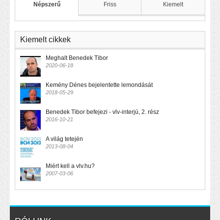
Népszerű
Friss
Kiemelt
Kiemelt cikkek
Meghalt Benedek Tibor
2020-06-18
Kemény Dénes bejelentette lemondását
2018-05-29
Benedek Tibor befejezi - vlv-interjú, 2. rész
2016-10-21
A világ tetején
2013-08-04
Miért kell a vlv.hu?
2007-03-06