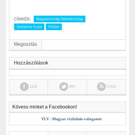
CÍMKÉK:
Magyarország-Németország
Vodafone Kupa
Politze
Megosztás
Hozzászólások
112k
465
3.92k
Kövess minket a Facebookon!
VLV - Magyar vízilabda-válogatott