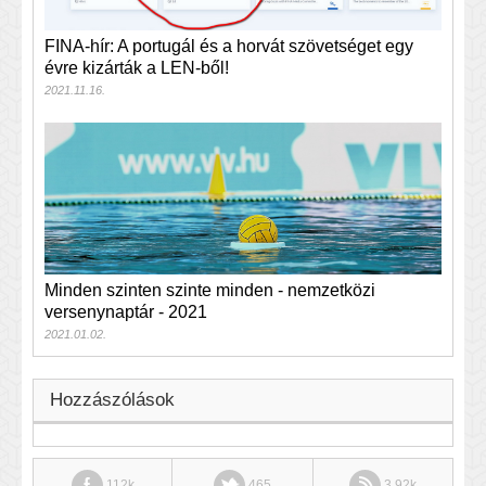
FINA-hír: A portugál és a horvát szövetséget egy
évre kizárták a LEN-ből!
2021.11.16.
Minden szinten szinte minden - nemzetközi
versenynaptár - 2021
2021.01.02.
Hozzászólások
112k
465
3.92k