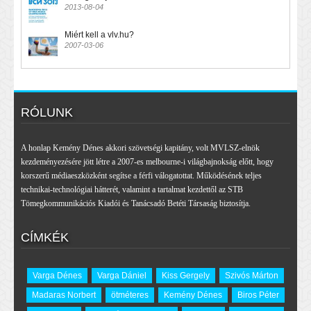
2013-08-04
Miért kell a vlv.hu?
2007-03-06
RÓLUNK
A honlap Kemény Dénes akkori szövetségi kapitány, volt MVLSZ-elnök
kezdeményezésére jött létre a 2007-es melbourne-i világbajnokság előtt, hogy
korszerű médiaeszközként segítse a férfi válogatottat. Működésének teljes
technikai-technológiai hátterét, valamint a tartalmat kezdettől az STB
Tömegkommunikációs Kiadói és Tanácsadó Betéti Társaság biztosítja.
CÍMKÉK
Varga Dénes
Varga Dániel
Kiss Gergely
Szivós Márton
Madaras Norbert
ötméteres
Kemény Dénes
Biros Péter