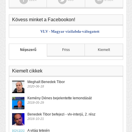
Kövess minket a Facebookon!
VLV - Magyar vízilabda-válogatott
Népszerű
Friss
Kiemelt
Kiemelt cikkek
Meghalt Benedek Tibor
2020-06-18
Kemény Dénes bejelentette lemondását
2018-05-29
Benedek Tibor befejezi - vlv-interjú, 2. rész
2016-10-21
A világ tetején