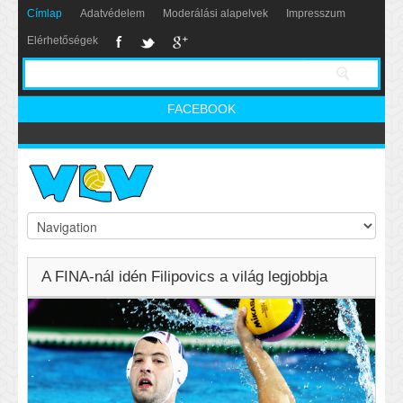
Címlap
Adatvédelem
Moderálási alapelvek
Impresszum
Elérhetőségek
FACEBOOK
A FINA-nál idén Filipovics a világ legjobbja