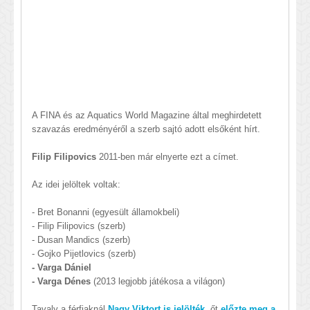
A FINA és az Aquatics World Magazine által meghirdetett
szavazás eredményéről a szerb sajtó adott elsőként hírt.
Filip Filipovics
2011-ben már elnyerte ezt a címet.
Az idei jelöltek voltak:
- Bret Bonanni (egyesült államokbeli)
- Filip Filipovics (szerb)
- Dusan Mandics (szerb)
- Gojko Pijetlovics (szerb)
- Varga Dániel
- Varga Dénes
(2013 legjobb játékosa a világon)
Tavaly a férfiaknál
Nagy Viktort is jelölték
, őt
előzte meg a