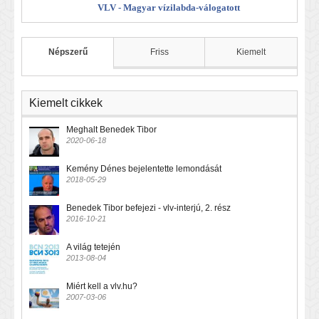
VLV - Magyar vízilabda-válogatott
Népszerű
Friss
Kiemelt
Kiemelt cikkek
Meghalt Benedek Tibor
2020-06-18
Kemény Dénes bejelentette lemondását
2018-05-29
Benedek Tibor befejezi - vlv-interjú, 2. rész
2016-10-21
A világ tetején
2013-08-04
Miért kell a vlv.hu?
2007-03-06