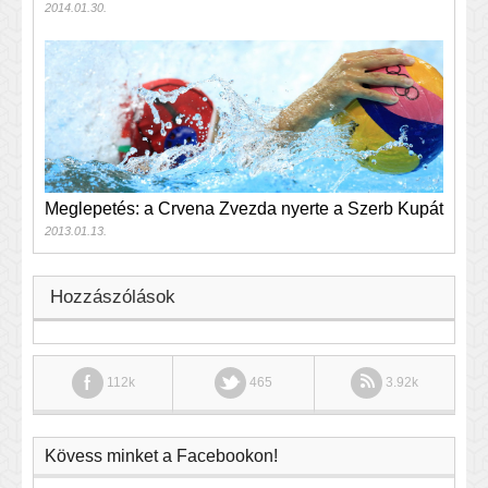
2014.01.30.
Meglepetés: a Crvena Zvezda nyerte a Szerb Kupát
2013.01.13.
Hozzászólások
112k
465
3.92k
Kövess minket a Facebookon!