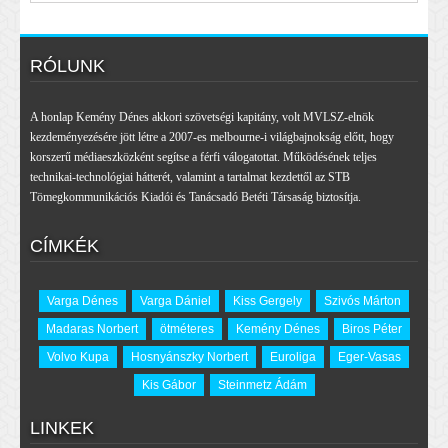
RÓLUNK
A honlap Kemény Dénes akkori szövetségi kapitány, volt MVLSZ-elnök
kezdeményezésére jött létre a 2007-es melbourne-i világbajnokság előtt, hogy
korszerű médiaeszközként segítse a férfi válogatottat. Működésének teljes
technikai-technológiai hátterét, valamint a tartalmat kezdettől az STB
Tömegkommunikációs Kiadói és Tanácsadó Betéti Társaság biztosítja.
CÍMKÉK
Varga Dénes
Varga Dániel
Kiss Gergely
Szivós Márton
Madaras Norbert
ötméteres
Kemény Dénes
Biros Péter
Volvo Kupa
Hosnyánszky Norbert
Euroliga
Eger-Vasas
Kis Gábor
Steinmetz Ádám
LINKEK