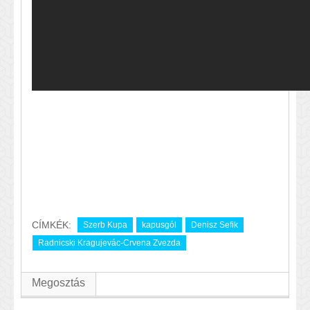
CÍMKÉK:
Szerb Kupa
kapusgól
Denisz Sefik
Radnicski Kragujevác-Crvena Zvezda
Megosztás