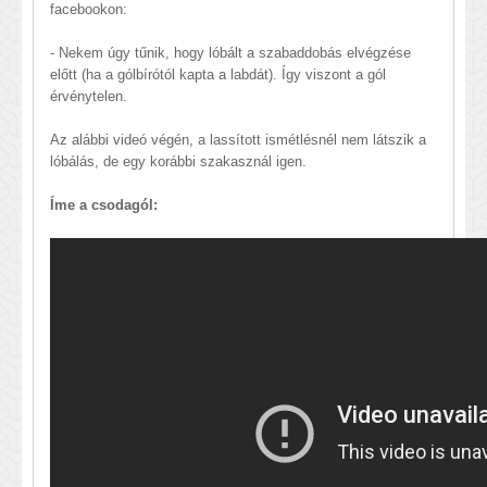
facebookon:
- Nekem úgy tűnik, hogy lóbált a szabaddobás elvégzése
előtt (ha a gólbírótól kapta a labdát). Így viszont a gól
érvénytelen
.
Az alábbi videó végén, a lassított ismétlésnél nem látszik a
lóbálás, de egy korábbi szakasznál igen.
Íme a csodagól: