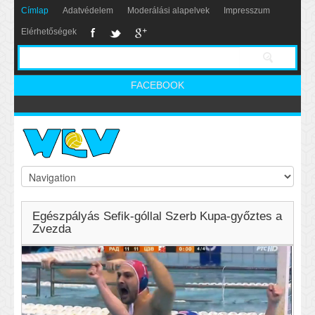
Címlap
Adatvédelem
Moderálási alapelvek
Impresszum
Elérhetőségek
FACEBOOK
Egészpályás Sefik-góllal Szerb Kupa-győztes a
Zvezda