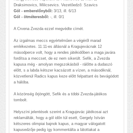
Draksimovics, Milicsevics. Vezetőedző: Szavics
Gól - emberelőnyből:
3/13, ill. 6/13
Gól - ötméteresből:
-, ill. 0/1
A Crvena Zvezda ezzel megvédte címét.
Az izgalmas meccs egyértelműen a végéről marad
emlékezetes. 11:11-es állásnál a Kragujevácnak 12
másodperce volt, hogy a rendes játékidőben a maga javára
fordítsa a meccset, de ez nem sikerült. Sefik, a Zvezda
kapusa még - amolyan megszokásból - rálőtte a dudaszó
előtt, s a labda kétszer kacsázott a vízen, a másodiknál,
közvetlenül Radics kapus keze előtt felpattant és bevágódott
a hálóba.
A közönség őrjöngött, Sefik és a többi Zvezda-játékos
tombolt.
Helyszíni jelentések szerint a Kragujevác játékosai azt
reklamálták, hogy a gól időn túl esett, Gergely István
kétszeres olimpiai bajnok kapus, a magyar válogatott
kapusedzője pedig így kommentálta a látottakat a