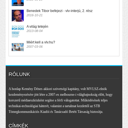
Benedek Tibor befejezi - vlv-interjú, 2. rész
2016-10-21
A világ tetején
2013-08-04
Miért kell a vlv.hu?
2007-03-06
RÓLUNK
A honlap Kemény Dénes akkori szövetségi kapitány, volt MVLSZ-elnök
kezdeményezésére jött létre a 2007-es melbourne-i világbajnokság előtt, hogy
korszerű médiaeszközként segítse a férfi válogatottat. Működésének teljes
technikai-technológiai hátterét, valamint a tartalmat kezdettől az STB
Tömegkommunikációs Kiadói és Tanácsadó Betéti Társaság biztosítja.
CÍMKÉK