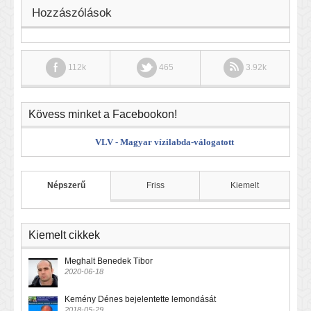
Hozzászólások
112k
465
3.92k
Kövess minket a Facebookon!
VLV - Magyar vízilabda-válogatott
Népszerű
Friss
Kiemelt
Kiemelt cikkek
Meghalt Benedek Tibor
2020-06-18
Kemény Dénes bejelentette lemondását
2018-05-29