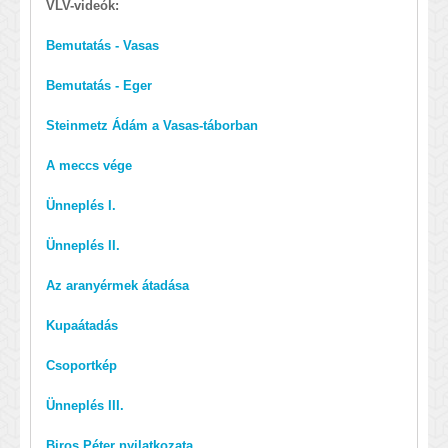
VLV-videók:
Bemutatás - Vasas
Bemutatás - Eger
Steinmetz Ádám a Vasas-táborban
A meccs vége
Ünneplés I.
Ünneplés II.
Az aranyérmek átadása
Kupaátadás
Csoportkép
Ünneplés III.
Biros Péter nyilatkozata