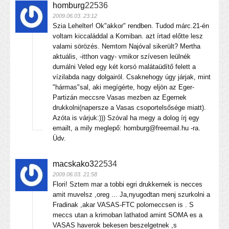
homburg
22536
2009.06.03. 23:12
Szia Lehelter! Ok"akkor" rendben. Tudod márc.21-én
voltam kiccaláddal a Komiban. azt írtad előtte lesz
valami sörözés. Nemtom Najóval sikerült? Mertha
aktuális, -itthon vagy- vmikor szívesen leülnék
dumálni Veled egy két korsó malátaüdítő felett a
vízilabda nagy dolgairól. Csaknehogy úgy járjak, mint
"hármas"sal, aki megígérte, hogy eljön az Eger-
Partizán meccsre Vasas mezben az Egernek
drukkolni(napersze a Vasas csoportelsősége miatt).
Azóta is várjuk:))) Szóval ha megy a dolog írj egy
emailt, a mily meglepő: homburg@freemail.hu -ra.
Üdv.
macskako3
22534
2009.06.03. 21:58
Flori! Sztem mar a tobbi egri drukkernek is necces
amit muvelsz ,oreg ... Ja,nyugodtan menj szurkolni a
Fradinak ,akar VASAS-FTC polomeccsen is . S
meccs utan a krimoban lathatod amint SOMA es a
VASAS haverok bekesen beszelgetnek ,s