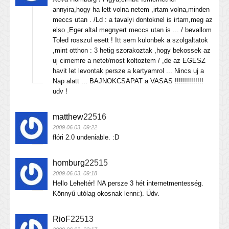
annyira,hogy ha lett volna netem ,irtam volna,minden
meccs utan . /Ld : a tavalyi dontoknel is irtam,meg az
elso ,Eger altal megnyert meccs utan is ... / bevallom
Toled rosszul esett ! Itt sem kulonbek a szolgaltatok
,mint otthon : 3 hetig szorakoztak ,hogy bekossek az
uj cimemre a netet/most koltoztem / ,de az EGESZ
havit let levontak persze a kartyamrol ... Nincs uj a
Nap alatt ... BAJNOKCSAPAT a VASAS !!!!!!!!!!!!!!
udv !
matthew
22516
2009.06.03. 09:22
flóri 2.0 undeniable. :D
homburg
22515
2009.06.03. 09:18
Hello Leheltér! NA persze 3 hét internetmentesség.
Könnyű utólag okosnak lenni:). Üdv.
RioF
22513