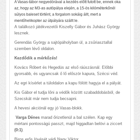
A Vasas-tábor negyedórával a kezdés előtt futott be, ennek oka
az, hogy az M3-as autópálya elején, a 15-ös kilóméterkőnél
súlyos baleset történt, a forgalom sokáig állt, mert a
mentőhelikopter az útpályára szállt le.
A találkozó játékvezetői Kiszelly Gábor és Juhász György
lesznek.
Gerendás György a sajtópáholyban ül, a zsűriasztallal
szemben lévő oldalon.
Kezdődik a mérkőzés!
Kovács Róbert és Hegedüs az első ráúszásnál. Előbbi
gyorsabb, és ugyancsak ő lő először kapura, Szécsi véd.
Az egri kísérlet a túloldalon a kapu fölött hagyja el a pályát.
Kis Gábor el tudja lőni a védők között szabaddobásból, de
Szecskát már nem tudja becsapni.
A hevesi akciónál egy jó Vasas-blokk.
Varga Dénes
marad őrizetlenül a bal szélen. Kap egy
mértani pontosságú passzt, majd higgadtan belövi a ziccert
(0:1)
.
Biros erős lövését védi Nagy Viktor.