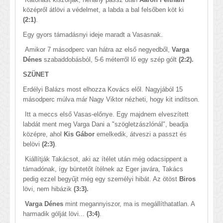
középről átlövi a védelmet, a labda a bal felsőben köt ki
(2:1)
.
Egy gyors támadásnyi ideje maradt a Vasasnak.
Amikor 7 másodperc van hátra az első negyedből,
Varga
Dénes
szabaddobásból, 5-6 méterről lő egy szép gólt
(2:2).
SZÜNET
Erdélyi Balázs most elhozza Kovács elől. Nagyjából 15
másodperc múlva már Nagy Viktor nézheti, hogy kit indítson.
Itt a meccs első Vasas-előnye. Egy majdnem elveszített
labdát ment meg Varga Dani a "szögletzászlónál", beadja
középre, ahol
Kis Gábor
emelkedik, átveszi a passzt és
belövi
(2:3)
.
Kiállítják Takácsot, aki az ítélet után még odacsippent a
támadónak, így büntetőt ítélnek az Eger javára, Takács
pedig ezzel begyűjt még egy személyi hibát. Az ötöst
Biros
lövi, nem hibázik
(3:3).
Varga Dénes
mint megannyiszor, ma is megállíthatatlan. A
harmadik gólját lövi...
(3:4)
.