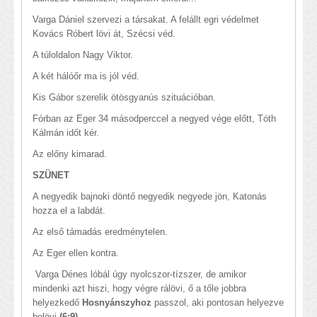
Varga Dániel szervezi a társakat. A felállt egri védelmet
Kovács Róbert lövi át, Szécsi véd.
A túloldalon Nagy Viktor.
A két hálóőr ma is jól véd.
Kis Gábor szerelik ötösgyanús szituációban.
Fórban az Eger 34 másodperccel a negyed vége előtt, Tóth
Kálmán időt kér.
Az előny kimarad.
SZÜNET
A negyedik bajnoki döntő negyedik negyede jön, Katonás
hozza el a labdát.
Az első támadás eredménytelen.
Az Eger ellen kontra.
Varga Dénes lóbál úgy nyolcszor-tízszer, de amikor
mindenki azt hiszi, hogy végre rálövi, ő a tőle jobbra
helyezkedő
Hosnyánszyhoz
passzol, aki pontosan helyezve
belövi
(6:9)
.