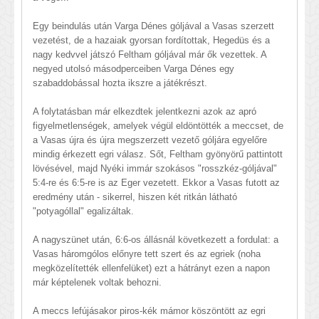
Egy beindulás után Varga Dénes góljával a Vasas szerzett
vezetést, de a hazaiak gyorsan fordítottak, Hegedüs és a
nagy kedvvel játszó Feltham góljával már ők vezettek. A
negyed utolsó másodperceiben Varga Dénes egy
szabaddobással hozta ikszre a játékrészt.
A folytatásban már elkezdtek jelentkezni azok az apró
figyelmetlenségek, amelyek végül eldöntötték a meccset, de
a Vasas újra és újra megszerzett vezető góljára egyelőre
mindig érkezett egri válasz. Sőt, Feltham gyönyörű pattintott
lövésével, majd Nyéki immár szokásos "rosszkéz-góljával"
5:4-re és 6:5-re is az Eger vezetett. Ekkor a Vasas futott az
eredmény után - sikerrel, hiszen két ritkán látható
"potyagóllal" egalizáltak.
A nagyszünet után, 6:6-os állásnál következett a fordulat: a
Vasas háromgólos előnyre tett szert és az egriek (noha
megközelítették ellenfelüket) ezt a hátrányt ezen a napon
már képtelenek voltak behozni.
A meccs lefújásakor piros-kék mámor köszöntött az egri