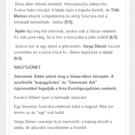
Biros ellen ítélnek büntetőt. Hosnyánszky jobbra lövi,
Szécsi balra mozdul. A labda kijön a kapufa tövéről, de
Tóth
Márton
érkezik a kipattanóra és amíg Szecska örül a
kimaradt büntetőnek - belövi
(5:5)
.
Nyéki
lép meg két ütemmel, amikor vált a Vasas-védelem.
Ez neki pont elég, be is lövi a hosszúba a jobb szélről
(6:5)
.
Szécsi húz le egy ejtést a gólvonalon,
Varga Dániel
viszont
szemfüles és a kezei közül ki-, illetve bepöcköli a labdát
(6:6)
.
NAGYSZÜNET
Steinmetz Ádám jelent meg a Vasas-tábor közepén. A
szurkolók "kupagyőztes" és "Steinmetz Ádi"
rigmusokkal fogadják a friss Euroliga-győztes centerét.
Kovács Róbert nyeri a harmadik ráúszást.
Egy bravúros Szecska-védéssel indul a negyed. Mire ezt
leírom az az "egy" már kettő.
Varga Dénes csavarja rá jó messziről, a kapuig elszáll a
labda, de abszolút veszélytelen a kísérlet.