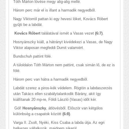
Tóth Márton lövése megy alig-alig mellé.
Három perc már el is illant a harmadik negyedből.
Nagy Viktorról pattan ki egy hevesi löket, Kovács Róbert
gyűjti be a labdát.
Kovács Róbert
találatával ismét a Vasas vezet
(6:7)
.
Hosnyánszky kiáll, a hátrányt kivédekezi a Vasas, de Nagy
Viktor alaposan megfeddi Dumit valamiért.
Bundschuh pattint fölé.
A túloldalon Tóth Márton nem pattint, csak simán lő, de ez is
fölé.
Három perc van hátra a harmadik negyedből.
Labdát szerez a piros-kék védelem. Rögtön a labdaszerzés
után Takács ellen szabálytalankodik Bárány, akit így
kiállítanak 20 mp-re, Földi László (Vasas) időt kér.
Gól!
Hosnyánszky
, átlövésből. Először van kétgólos
különbség a csapatok között
(6:8)
.
Varga II. Zsolt, Nyéki, Kiss Csaba a labda útja. Az egri
balkezes vállalkozik, majdnem sikerül...