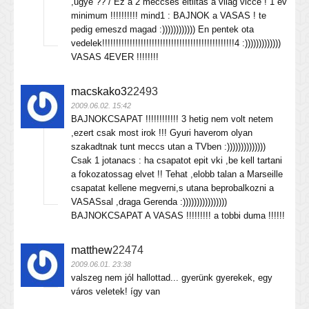
,ugye ?? / Ez a 2 meccses eltiltas a vilag vicce ! 1 ev
minimum !!!!!!!!!! mind1 : BAJNOK a VASAS ! te
pedig emeszd magad :)))))))))))) En pentek ota
vedelek!!!!!!!!!!!!!!!!!!!!!!!!!!!!!!!!!!!!!!!!!!!!!!!!4 :)))))))))))))
VASAS 4EVER !!!!!!!!
macskako3
22493
2009.06.02. 15:42
BAJNOKCSAPAT !!!!!!!!!!!! 3 hetig nem volt netem
,ezert csak most irok !!! Gyuri haverom olyan
szakadtnak tunt meccs utan a TVben :))))))))))))))
Csak 1 jotanacs : ha csapatot epit vki ,be kell tartani
a fokozatossag elvet !! Tehat ,elobb talan a Marseille
csapatat kellene megverni,s utana beprobalkozni a
VASASsal ,draga Gerenda :))))))))))))))))
BAJNOKCSAPAT A VASAS !!!!!!!!! a tobbi duma !!!!!!
matthew
22474
2009.06.01. 23:38
valszeg nem jól hallottad... gyerünk gyerekek, egy
város veletek! így van