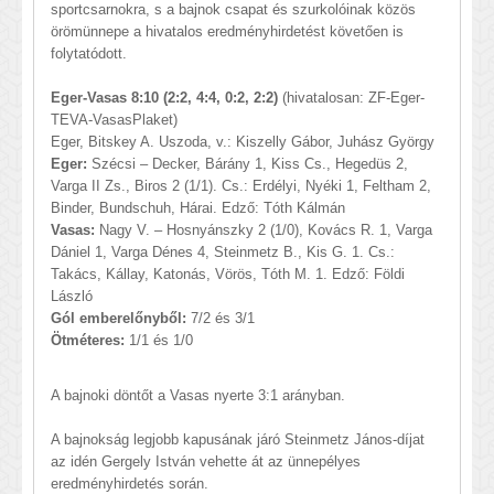
sportcsarnokra, s a bajnok csapat és szurkolóinak közös
örömünnepe a hivatalos eredményhirdetést követően is
folytatódott.
Eger-Vasas 8:10 (2:2, 4:4, 0:2, 2:2)
(hivatalosan: ZF-Eger-
TEVA-VasasPlaket)
Eger, Bitskey A. Uszoda, v.: Kiszelly Gábor, Juhász György
Eger:
Szécsi – Decker, Bárány 1, Kiss Cs., Hegedüs 2,
Varga II Zs., Biros 2 (1/1). Cs.: Erdélyi, Nyéki 1, Feltham 2,
Binder, Bundschuh, Hárai. Edző: Tóth Kálmán
Vasas:
Nagy V. – Hosnyánszky 2 (1/0), Kovács R. 1, Varga
Dániel 1, Varga Dénes 4, Steinmetz B., Kis G. 1. Cs.:
Takács, Kállay, Katonás, Vörös, Tóth M. 1. Edző: Földi
László
Gól emberelőnyből:
7/2 és 3/1
Ötméteres:
1/1 és 1/0
A bajnoki döntőt a Vasas nyerte 3:1 arányban.
A bajnokság legjobb kapusának járó Steinmetz János-díjat
az idén Gergely István vehette át az ünnepélyes
eredményhirdetés során.