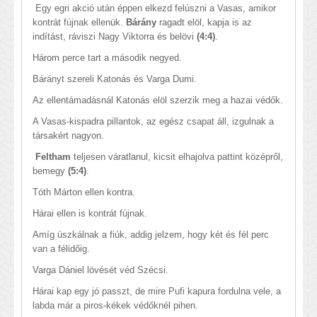
Egy egri akció után éppen elkezd felúszni a Vasas, amikor
kontrát fújnak ellenük.
Bárány
ragadt elöl, kapja is az
indítást, ráviszi Nagy Viktorra és belövi
(4:4)
.
Három perce tart a második negyed.
Bárányt szereli Katonás és Varga Dumi.
Az ellentámadásnál Katonás elöl szerzik meg a hazai védők.
A Vasas-kispadra pillantok, az egész csapat áll, izgulnak a
társakért nagyon.
Feltham
teljesen váratlanul, kicsit elhajolva pattint középről,
bemegy
(5:4)
.
Tóth Márton ellen kontra.
Hárai ellen is kontrát fújnak.
Amíg úszkálnak a fiúk, addig jelzem, hogy két és fél perc
van a félidőig.
Varga Dániel lövését véd Szécsi.
Hárai kap egy jó passzt, de mire Pufi kapura fordulna vele, a
labda már a piros-kékek védőknél pihen.