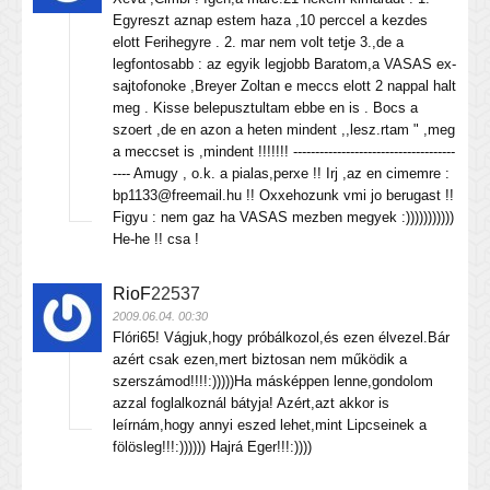
Egyreszt aznap estem haza ,10 perccel a kezdes
elott Ferihegyre . 2. mar nem volt tetje 3.,de a
legfontosabb : az egyik legjobb Baratom,a VASAS ex-
sajtofonoke ,Breyer Zoltan e meccs elott 2 nappal halt
meg . Kisse belepusztultam ebbe en is . Bocs a
szoert ,de en azon a heten mindent ,,lesz.rtam " ,meg
a meccset is ,mindent !!!!!!! -------------------------------------
---- Amugy , o.k. a pialas,perxe !! Irj ,az en cimemre :
bp1133@freemail.hu !! Oxxehozunk vmi jo berugast !!
Figyu : nem gaz ha VASAS mezben megyek :)))))))))))
He-he !! csa !
RioF
22537
2009.06.04. 00:30
Flóri65! Vágjuk,hogy próbálkozol,és ezen élvezel.Bár
azért csak ezen,mert biztosan nem működik a
szerszámod!!!!:)))))Ha másképpen lenne,gondolom
azzal foglalkoznál bátyja! Azért,azt akkor is
leírnám,hogy annyi eszed lehet,mint Lipcseinek a
fölösleg!!!:)))))) Hajrá Eger!!!:))))