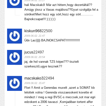
2009.06.02. 23:17
hali Macskakő! Már azt hittem,hogy dezertáltál??
Amúgy jössz a Vasas majálisra??Gyuri szolgálja fel a
söröket!Mert hozz egy sört,hozz egy sört.............
Bajnokcsapat!!!:):):):):)
kiskun968
22500
2009.06.02. 21:47
Üdv Laci)))) BAJNOKCSAPAT!!!!!!!!!!!!!!!
jucus
22497
2009.06.02. 20:54
jaj, de hol vannak TZS képei??? tisztelt
szerkesztő,ugye lesznek??
macskako3
22494
2009.06.02. 15:47
Flori !! Amit a Gerendas muvelt ,azert a SOMAT kb
lelottek volna ! Gerenda visszaesokent kovette el
mindezt / meg a regi BVSC-s meccsek,sot mar egri
edzokent a 2006 tavaszi ,Komjadiban tortent affer