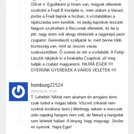
150-et ír. Egyébként jó hírem van, megyek ellenetek
szurkolni a Fradi B középbe is, mert utálom a Vasast,
jövőre a Fradi bajnok a fociban, ti vízilabdában a
rájátszásba sem kerültök, mi pedig bajnokok leszünk.
Nagyon szurkoltam a Recconak ellenetek, és be is
jött, nagy öröm volt ahogy elintézték a nagyképű pesti
csapatot. Gerendásról szálljatok le, mert benne több
tisztesség van, mint az összes vasas
szakvezetőben. Ő szereti és érti a vízilabdát. A Fülöp
Lászlót rakjátok ki a kirakatba Csapóval, jól meg
tudják a csalást magyarázni. HAJRÁ EGER !!!!
GYERÜNK GYEREKEK A VÁROS VELETEK !!!!
homburg
22524
2009.06.03. 15:01
T. Leheltér! NAhát nem akartam én arrogáns lenni
csak tudod a magas labda. Viszont zrikánál nem
szoktál érzékeny lenni:) Merthogy nekem a meccsek
után napokig hangom nem volt, de Neked a hangodat
sem lehetett hallani. A lényeg, hogy megvagy. Jövőre
mi nyerünk. Hajrá Eger!