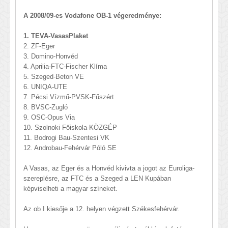
A 2008/09-es Vodafone OB-1 végeredménye:
1. TEVA-VasasPlaket
2. ZF-Eger
3. Domino-Honvéd
4. Aprilia-FTC-Fischer Klíma
5. Szeged-Beton VE
6. UNIQA-UTE
7. Pécsi Vízmű-PVSK-Fűszért
8. BVSC-Zugló
9. OSC-Opus Via
10. Szolnoki Főiskola-KÖZGÉP
11. Bodrogi Bau-Szentesi VK
12. Androbau-Fehérvár Póló SE
A Vasas, az Eger és a Honvéd kivivta a jogot az Euroliga-
szereplésre, az FTC és a Szeged a LEN Kupában
képviselheti a magyar színeket.
Az ob I kiesője a 12. helyen végzett Székesfehérvár.