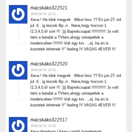
macskako3
22521
2009.06.03. 11:51
Xeva ! Ha tdok megyek . Mikor lesz ?? En jun.27.-tol
jul .6 . ig leszek Bp.-n . Nana,hogy hozzon 1
/2,3,4,5,6/ sort !!! :))) Bajnokcsapat !!!!!!!!!!!! Jo volt
latni a bandat a TVben,ahogy unnepeltek a
medenceben !!!!!!!! Volt egy kis : ,,ej ,ha en is
koztetek lehetnek !!" feeling !!! VASAS 4EVER !!!
macskako3
22520
2009.06.03. 11:51
Xeva ! Ha tdok megyek . Mikor lesz ?? En jun.27.-tol
jul .6 . ig leszek Bp.-n . Nana,hogy hozzon 1
/2,3,4,5,6/ sort !!! :))) Bajnokcsapat !!!!!!!!!!!! Jo volt
latni a bandat a TVben,ahogy unnepeltek a
medenceben !!!!!!!! Volt egy kis : ,,ej ,ha en is
koztetek lehetnek !!" feeling !!! VASAS 4EVER !!!
macskako3
22517
2009.06.03. 11:43
Xeva Homburg ! Figyu,cimbi! Ismerhetnel