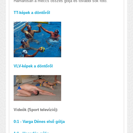
Hamarosan a meccs összes gólja és további sok fotó.
TT-képek a döntőről
VLV-képek a döntőről
Videók (Sport televízió):
0:1 - Varga Dénes első gólja