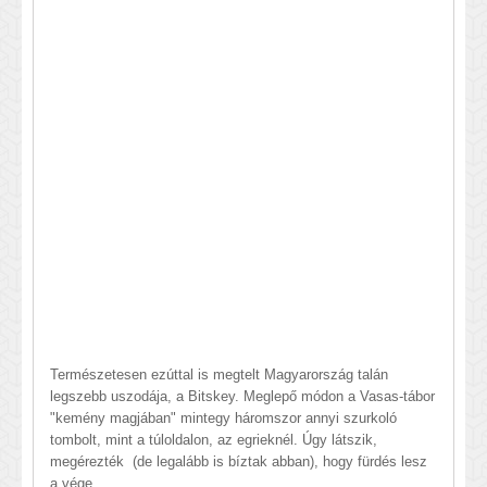
Természetesen ezúttal is megtelt Magyarország talán
legszebb uszodája, a Bitskey. Meglepő módon a Vasas-tábor
"kemény magjában" mintegy háromszor annyi szurkoló
tombolt, mint a túloldalon, az egrieknél. Úgy látszik,
megérezték (de legalább is bíztak abban), hogy fürdés lesz
a vége...