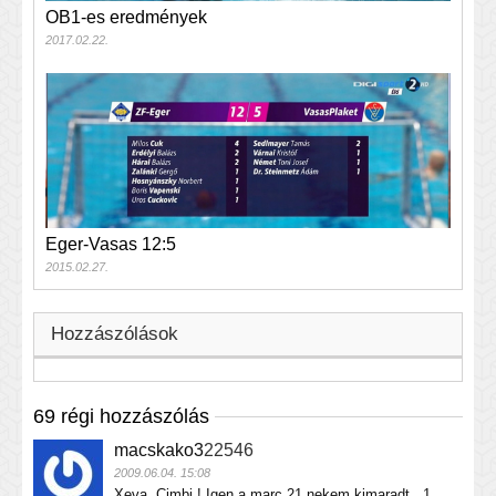
OB1-es eredmények
2017.02.22.
Eger-Vasas 12:5
2015.02.27.
Hozzászólások
69 régi hozzászólás
macskako3
22546
2009.06.04. 15:08
Xeva ,Cimbi ! Igen,a marc.21 nekem kimaradt . 1.