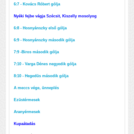
6:7 - Kovács Róbert gólja
Nyéki fejbe vágja Szécsit, Kiszelly mosolyog
6:8 - Hosnyánszky első gólja
6:9 - Hosnyánszky második gólja
7:9 -Biros második gólja
7:10 - Varga Dénes negyedik gólja
8:10 - Hegedüs második gólja
A meccs vége, ünneplés
Ezüstérmesek
Aranyérmesek
Kupaátadás