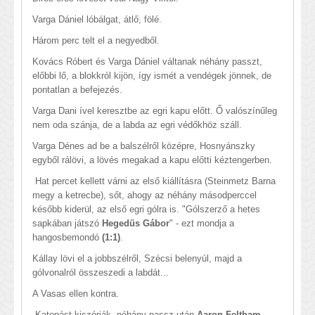
Varga Dániel lóbálgat, átlő, fölé.
Három perc telt el a negyedből.
Kovács Róbert és Varga Dániel váltanak néhány passzt,
előbbi lő, a blokkról kijön, így ismét a vendégek jönnek, de
pontatlan a befejezés.
Varga Dani ível keresztbe az egri kapu előtt. Ő valószínűleg
nem oda szánja, de a labda az egri védőkhöz száll.
Varga Dénes ad be a balszélről középre, Hosnyánszky
egyből rálövi, a lövés megakad a kapu előtti kéztengerben.
Hat percet kellett várni az első kiállításra (Steinmetz Barna
megy a ketrecbe), sőt, ahogy az néhány másodperccel
később kiderül, az első egri gólra is. "Gólszerző a hetes
sapkában játszó
Hegedüs Gábor
" - ezt mondja a
hangosbemondó
(1:1)
.
Kállay lövi el a jobbszélről, Szécsi belenyúl, majd a
gólvonalról összeszedi a labdát...
A Vasas ellen kontra.
Katonást kiszórják, néhány passz után
Aaron Feltham