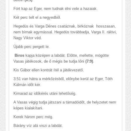
Fórt kap az Eger, nem tudnak élni vele a hazaiak.
Két perc telt el a negyedből.
Hegedüs és Varga Dénes csatáznak, birkóznak hosszasan,
nem bírnak egymással. Hegedüs továbbadja, Varga II. rálövi,
Nagy Viktor véd.
Újabb perc pergett le.
Biros
kapja középen a labdát. Előtte, mellette, mögötte
Vasas játékosok, de ő mégis be tudja lőni
(7:9)
.
Kis Gábor ellen kontrát ítél a játékvezető.
3:51 van hátra a mérkőzésből, előnybe kerül az Eger, Tóth
Kálmán időt kér.
Kimarad az időkérés utáni lehetőség.
A Vasas végig tudja játszani a támadóidőt, de helyzetet nem
képes kialakítani.
Kerek három perc még.
Bárány víz alá viszi a labdát.