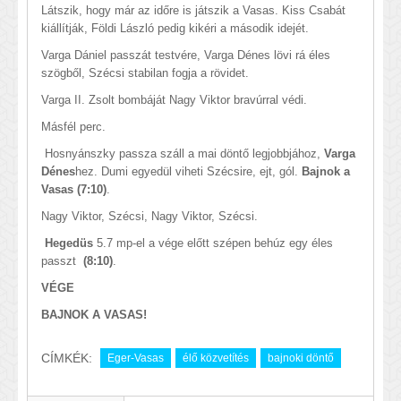
Látszik, hogy már az időre is játszik a Vasas. Kiss Csabát
kiállítják, Földi László pedig kikéri a második idejét.
Varga Dániel passzát testvére, Varga Dénes lövi rá éles
szögből, Szécsi stabilan fogja a rövidet.
Varga II. Zsolt bombáját Nagy Viktor bravúrral védi.
Másfél perc.
Hosnyánszky passza száll a mai döntő legjobbjához,
Varga
Dénes
hez. Dumi egyedül viheti Szécsire, ejt, gól.
Bajnok a
Vasas
(7:10)
.
Nagy Viktor, Szécsi, Nagy Viktor, Szécsi.
Hegedüs
5.7 mp-el a vége előtt szépen behúz egy éles
passzt
(8:10)
.
VÉGE
BAJNOK A VASAS!
CÍMKÉK:
Eger-Vasas
élő közvetítés
bajnoki döntő