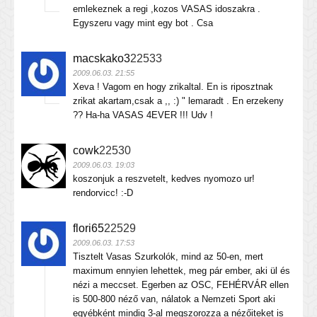
emlekeznek a regi ,kozos VASAS idoszakra .
Egyszeru vagy mint egy bot . Csa
macskako3
22533
2009.06.03. 21:55
Xeva ! Vagom en hogy zrikaltal. En is riposztnak
zrikat akartam,csak a ,, :) " lemaradt . En erzekeny
?? Ha-ha VASAS 4EVER !!! Udv !
cowk
22530
2009.06.03. 19:03
koszonjuk a reszvetelt, kedves nyomozo ur!
rendorvicc! :-D
flori65
22529
2009.06.03. 17:53
Tisztelt Vasas Szurkolók, mind az 50-en, mert
maximum ennyien lehettek, meg pár ember, aki ül és
nézi a meccset. Egerben az OSC, FEHÉRVÁR ellen
is 500-800 néző van, nálatok a Nemzeti Sport aki
egyébként mindig 3-al megszorozza a nézőiteket is