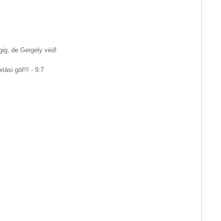
gig, de Gergely véd!
ási gól!!! - 9:7