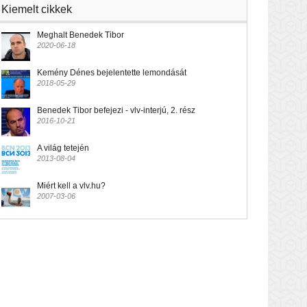
Kiemelt cikkek
Meghalt Benedek Tibor
2020-06-18
Kemény Dénes bejelentette lemondását
2018-05-29
Benedek Tibor befejezi - vlv-interjú, 2. rész
2016-10-21
A világ tetején
2013-08-04
Miért kell a vlv.hu?
2007-03-06