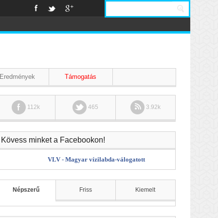
Eredmények
Támogatás
112k
465
3.92k
Kövess minket a Facebookon!
VLV - Magyar vízilabda-válogatott
Népszerű
Friss
Kiemelt