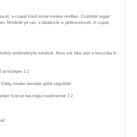
 javult, a csapat körül immár minden rendben. Csütörtök reggel
en. Mindenki jól van, a lábadozók is játékra készek. A csapat
kettős emberelőnybe kerülünk. Biros sok lóba után a hosszúba lő -
ő át középen 1:1.
. Eddig minden támadás góllal végződött.
zélen Szécsit használja mandínernek 2:2.
uk!