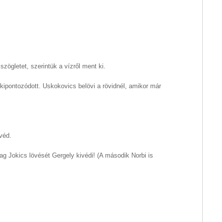
zögletet, szerintük a vízről ment ki.
 kipontozódott. Uskokovics belövi a rövidnél, amikor már
véd.
ag Jokics lövését Gergely kivédi! (A második Norbi is