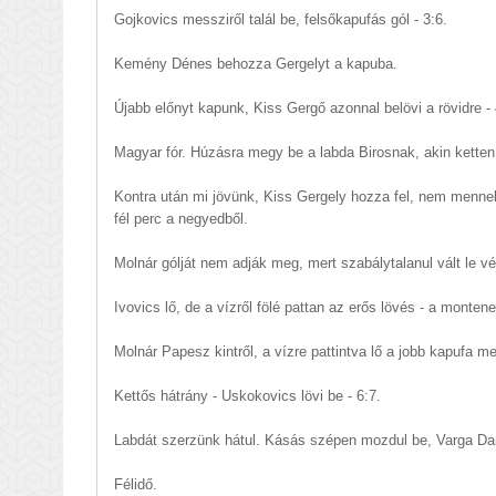
Gojkovics messziről talál be, felsőkapufás gól - 3:6.
Kemény Dénes behozza Gergelyt a kapuba.
Újabb előnyt kapunk, Kiss Gergő azonnal belövi a rövidre - 
Magyar fór. Húzásra megy be a labda Birosnak, akin ketten 
Kontra után mi jövünk, Kiss Gergely hozza fel, nem mennek 
fél perc a negyedből.
Molnár gólját nem adják meg, mert szabálytalanul vált le vé
Ivovics lő, de a vízről fölé pattan az erős lövés - a monte
Molnár Papesz kintről, a vízre pattintva lő a jobb kapufa mel
Kettős hátrány - Uskokovics lövi be - 6:7.
Labdát szerzünk hátul. Kásás szépen mozdul be, Varga Dani
Félidő.