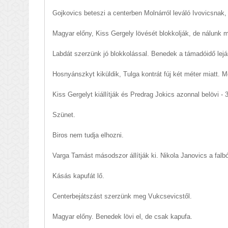
Gojkovics beteszi a centerben Molnárról leváló Ivovicsnak, 
Magyar előny, Kiss Gergely lövését blokkolják, de nálunk ma
Labdát szerzünk jó blokkolással. Benedek a támadóidő lejár
Hosnyánszkyt kiküldik, Tulga kontrát fúj két méter miatt. 
Kiss Gergelyt kiállítják és Predrag Jokics azonnal belövi - 3
Szünet.
Biros nem tudja elhozni.
Varga Tamást másodszor állítják ki. Nikola Janovics a falb
Kásás kapufát lő.
Centerbejátszást szerzünk meg Vukcsevicstől.
Magyar előny. Benedek lövi el, de csak kapufa.