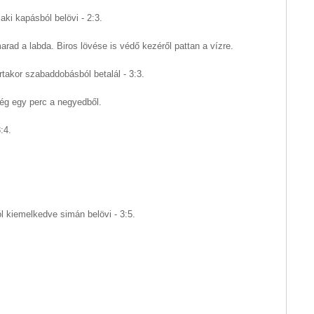
aki kapásból belövi - 2:3.
rad a labda. Biros lövése is védő kezéről pattan a vízre.
takor szabaddobásból betalál - 3:3.
Még egy perc a negyedből.
:4.
ól kiemelkedve simán belövi - 3:5.