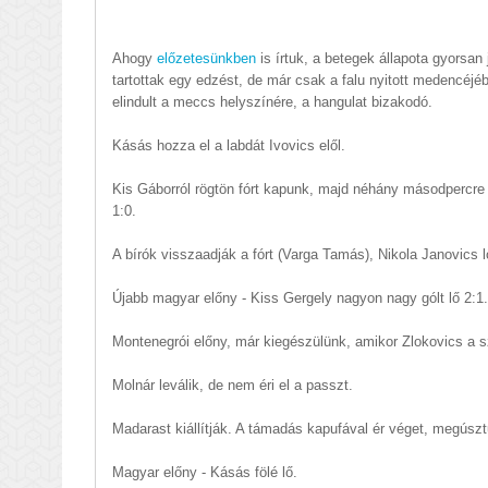
Ahogy
előzetesünkben
is írtuk, a betegek állapota gyorsan
tartottak egy edzést, de már csak a falu nyitott medencéjéb
elindult a meccs helyszínére, a hangulat bizakodó.
Kásás hozza el a labdát Ivovics elől.
Kis Gáborról rögtön fórt kapunk, majd néhány másodpercre 
1:0.
A bírók visszaadják a fórt (Varga Tamás), Nikola Janovics l
Újabb magyar előny - Kiss Gergely nagyon nagy gólt lő 2:1
Montenegrói előny, már kiegészülünk, amikor Zlokovics a s
Molnár leválik, de nem éri el a passzt.
Madarast kiállítják. A támadás kapufával ér véget, megúszt
Magyar előny - Kásás fölé lő.