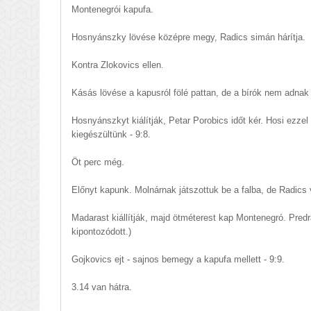
Montenegrói kapufa.
Hosnyánszky lövése középre megy, Radics simán hárítja.
Kontra Zlokovics ellen.
Kásás lövése a kapusról fölé pattan, de a bírók nem adnak s
Hosnyánszkyt kiálítják, Petar Porobics időt kér. Hosi ezzel
kiegészültünk - 9:8.
Öt perc még.
Előnyt kapunk. Molnárnak játszottuk be a falba, de Radics 
Madarast kiállítják, majd ötméterest kap Montenegró. Predr
kipontozódott.)
Gojkovics ejt - sajnos bemegy a kapufa mellett - 9:9.
3.14 van hátra.