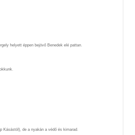
ergely helyett éppen bejövő Benedek elé pattan.
lokkunk.
ap Kásástól), de a nyakán a védő és kimarad.