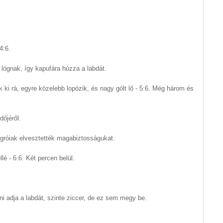
4:6.
lógnak, így kapufára húzza a labdát.
ki rá, egyre közelebb lopózik, és nagy gólt lő - 5:6. Még három és
dőjéről.
negróiak elvesztették magabiztosságukat.
lé - 6:6. Két percen belül.
 adja a labdát, szinte ziccer, de ez sem megy be.