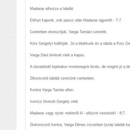
Madaras elhozza a labdát.
Előnyt kapunk, sok passz után Madaras egyenlít - 7:7.
Centerben elveszítjük, Varga Tamást szerelik.
Kiss Gergelyt kiállítják. Jó a blokkunk és a labda a Kiss G
Varga Dani lövését védi a kapus.
A támadóidő lejártakor montenegrói lövés, de megint jó a b
Zlkovicstól labdát szerzünk centerben.
Kontra Varga Tamás ellen.
Ivovics lövését Gergely védi.
Madaras vagy nyolc méterről lő - először vezetünk! - 8:7.
Zlokovicsról kontra, Varga Dénes ciccerben (szép labdát k