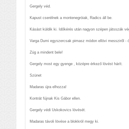
Gergely véd.
Kapust cserélnek a montenegróiak, Radics áll be.
Kásást küldik ki. Időkérés után nagyon szépen játsszák vé
Varga Dumi egyszercsak pimasz módon ellövi messziről - óri
Zúg a mindent bele!
Gergely most egy gyenge , középre érkező lövést hárít.
Szünet
Madaras újra elhozza!
Kontrát fújnak Kis Gábor ellen.
Gergely védi Uskokovics lövését.
Madaras távoli lövése a blokkról megy ki.