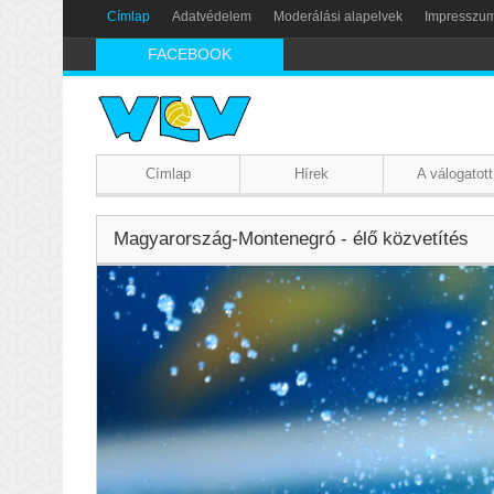
Címlap
Adatvédelem
Moderálási alapelvek
Impresszu
FACEBOOK
Címlap
Hírek
A válogatott
Magyarország-Montenegró - élő közvetítés