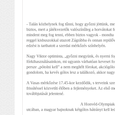
- Talán közhelynek fog tűnni, hogy győzni jöttünk, m
biztos, mert a játékvezetők valószínűleg a horvátokat f
mindent meg fog tenni, ebben biztos vagyok - mondta a
reggel kisbuszokkal utazott Zágrábba és onnan repülőve
edzést is tarthatott a szerdai mérkőzés színhelyén.
Nagy Viktor optimista, „győzni megyünk, és nyerni fo
fórkihasználásainkon, mi ugyanis várhatóan keveset fo
persze „pótolni kell” a nem megítélt fórokat, akciógó
gondolom, ha kevés gólos lesz a találkozó, akkor nagy
A Vasas mérkőzése 17.45-kor kezdődik, s terveink szeri
frissítéssel közvetíti élőben a fejleményeket. Az első 
továbbjutását jelentené.
A Honvéd-Olympiakos
utcában, a magyar bajnoknak kétgólos hátrányt kell led