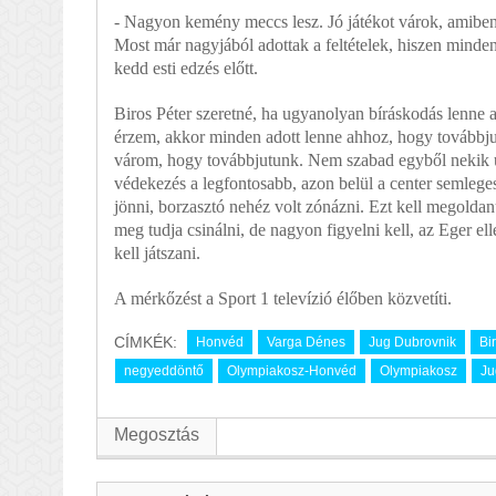
- Nagyon kemény meccs lesz. Jó játékot várok, amiben
Most már nagyjából adottak a feltételek, hiszen mind
kedd esti edzés előtt.
Biros Péter szeretné, ha ugyanolyan bíráskodás lenne 
érzem, akkor minden adott lenne ahhoz, hogy továbbju
várom, hogy továbbjutunk. Nem szabad egyből nekik ug
védekezés a legfontosabb, azon belül a center semleges
jönni, borzasztó nehéz volt zónázni. Ezt kell megoldan
meg tudja csinálni, de nagyon figyelni kell, az Eger el
kell játszani.
A mérkőzést a Sport 1 televízió élőben közvetíti.
CÍMKÉK:
Honvéd
Varga Dénes
Jug Dubrovnik
Bi
negyeddöntő
Olympiakosz-Honvéd
Olympiakosz
Ju
Megosztás