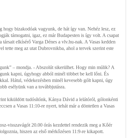
eg hogy bizakodóak vagyunk, de hát így van. Nehéz lesz, ez
ogják támogatni, igaz, ez már Budapesten is így volt. A csapat
 társait elkísérő Varga Dénes a vlv.hu-nak. A Vasas kedden
l tette meg az utat Dubrovnikba, ahol a tervek szerint este
gunk” – mondja. - Abszolút sikerülhet. Hogy min múlik? A
gunk kapni, úgyhogy abból minél többet be kell lőni. És
lokkal. Hátul, védekezésben minél kevesebb gólt kapni, úgy
obb esélyünk van a továbbjutásra.
nt kiküldött tudósítónk, Kánya Dávid a lelátóról, gólonkénti
meccsen a Vasas 11:10-re nyert, tehát már a döntetlen a Vasas
z-visszavágót 20.00 órás kezdettel rendezik meg a Kőér
olgoznia, hiszen az első mérkőzésen 11:9-re kikapott.