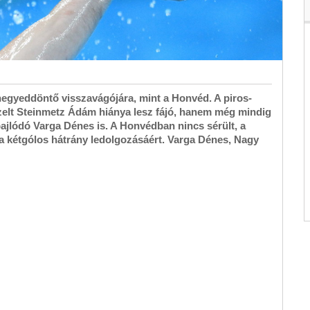
negyeddöntő visszavágójára, mint a Honvéd. A piros-
zelt Steinmetz Ádám hiánya lesz fájó, hanem még mindig
 bajlódó Varga Dénes is. A Honvédban nincs sérült, a
 a kétgólos hátrány ledolgozásáért. Varga Dénes, Nagy