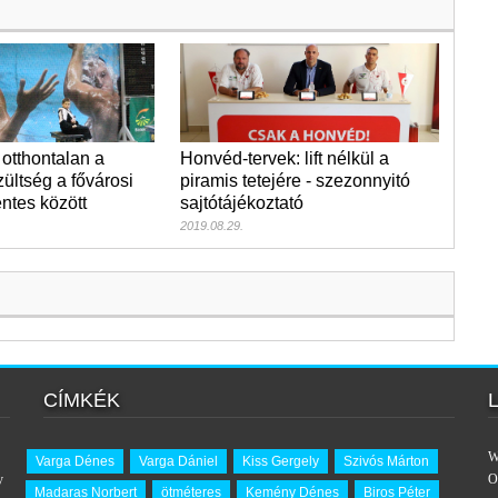
 otthontalan a
Honvéd-tervek: lift nélkül a
ültség a fővárosi
piramis tetejére - szezonnyitó
ntes között
sajtótájékoztató
2019.08.29.
CÍMKÉK
W
Varga Dénes
Varga Dániel
Kiss Gergely
Szivós Márton
y
O
Madaras Norbert
ötméteres
Kemény Dénes
Biros Péter