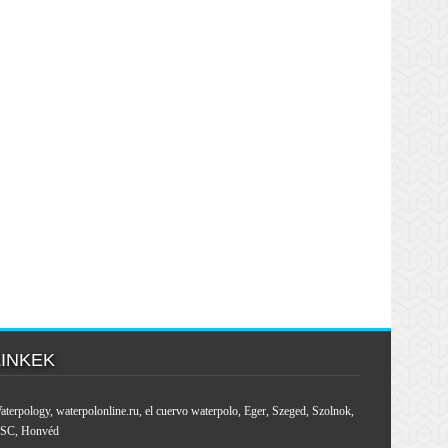
LINKEK
aterpology
,
waterpolonline.ru
,
el cuervo waterpolo
,
Eger
,
Szeged
,
Szolnok
,
SC
,
Honvéd