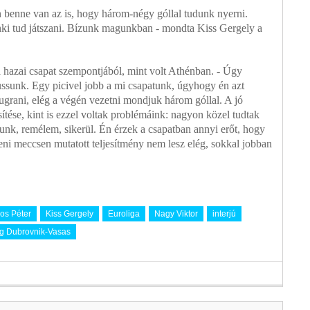
 benne van az is, hogy három-négy góllal tudunk nyerni.
enki tud játszani. Bízunk magunkban - mondta Kiss Gergely a
a hazai csapat szempontjából, mint volt Athénban. - Úgy
ssunk. Egy picivel jobb a mi csapatunk, úgyhogy én azt
rani, elég a végén vezetni mondjuk három góllal. A jó
ítése, kint is ezzel voltak problémáink: nagyon közel tudtak
unk, remélem, sikerül. Én érzek a csapatban annyi erőt, hogy
leni meccsen mutatott teljesítmény nem lesz elég, sokkal jobban
ros Péter
Kiss Gergely
Euroliga
Nagy Viktor
interjú
g Dubrovnik-Vasas