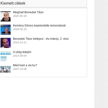
Kiemelt cikkek
Meghalt Benedek Tibor
2020-06-18
Kemény Dénes bejelentette lemondását
2018-05-29
Benedek Tibor befejezi - vlv-interjú, 2. rész
2016-10-21
A világ tetején
2013-08-04
Miért kell a vlv.hu?
2007-03-06