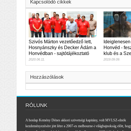
Kapcsolódó cikkek
Szivós Márton vezetőedző lett,
Ideiglenesen
Hosnyánszky és Decker Ádám a
Honvéd - fesz
Honvédban - sajtótájékoztató
klub és a Sze
2020.06.11.
2019.09.09.
Hozzászólások
RÓLUNK
A honlap Kemény Dénes akkori szövetségi kapitány, volt MVLSZ-elnök
kezdeményezésére jött létre a 2007-es melbourne-i világbajnokság előtt, hog