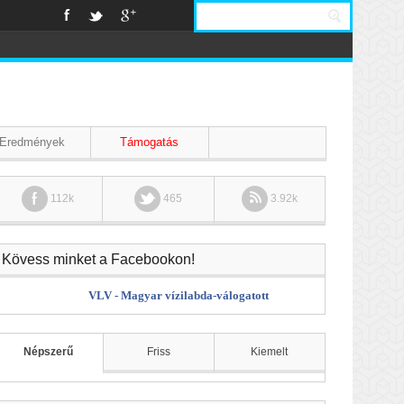
Eredmények
Támogatás
112k
465
3.92k
Kövess minket a Facebookon!
VLV - Magyar vízilabda-válogatott
Népszerű
Friss
Kiemelt