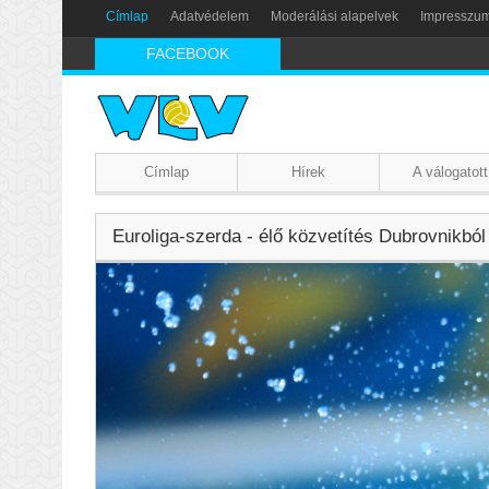
Címlap
Adatvédelem
Moderálási alapelvek
Impresszu
FACEBOOK
Címlap
Hírek
A válogatott
Euroliga-szerda - élő közvetítés Dubrovnikból