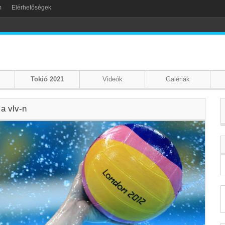
m
Elérhetőségek
Tokió 2021
Videók
Galériák
 a vlv-n