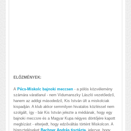
ELŐZMÉNYEK:
A
Pécs-Miskolc bajnoki meccsen
- a pólós közvélemény
számára váratlanul - nem Vidumanszky László vezetőedző,
hanem az addigi másodedző, Kis István ült a miskolciak
kispadján. A klub akkor semmilyen hivatalos közléssel nem
szolgált, így - bár Kis István jelezte a médiának, hogy egy
bajnoki meccsre és a Magyar Kupa négyes döntőjére kapott
megbízást - elterjedt, hogy edzőváltás történt Miskolcon. A
híreszteléseket
Bachner András tisztázta,
jelezve, hogy