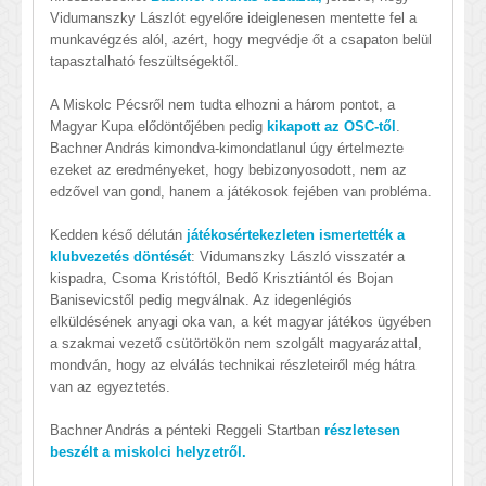
Vidumanszky Lászlót egyelőre ideiglenesen mentette fel a
munkavégzés alól, azért, hogy megvédje őt a csapaton belül
tapasztalható feszültségektől.
A Miskolc Pécsről nem tudta elhozni a három pontot, a
Magyar Kupa elődöntőjében pedig
kikapott az OSC-től
.
Bachner András kimondva-kimondatlanul úgy értelmezte
ezeket az eredményeket, hogy bebizonyosodott, nem az
edzővel van gond, hanem a játékosok fejében van probléma.
Kedden késő délután
játékosértekezleten ismertették a
klubvezetés döntését
: Vidumanszky László visszatér a
kispadra, Csoma Kristóftól, Bedő Krisztiántól és Bojan
Banisevicstől pedig megválnak. Az idegenlégiós
elküldésének anyagi oka van, a két magyar játékos ügyében
a szakmai vezető csütörtökön nem szolgált magyarázattal,
mondván, hogy az elválás technikai részleteiről még hátra
van az egyeztetés.
Bachner András a pénteki Reggeli Startban
részletesen
beszélt a miskolci helyzetről.