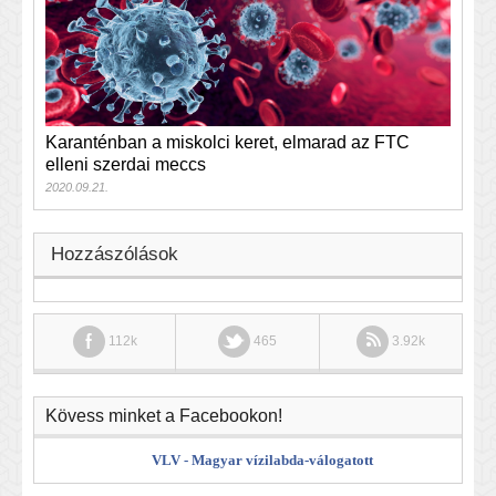
Karanténban a miskolci keret, elmarad az FTC
elleni szerdai meccs
2020.09.21.
Hozzászólások
112k
465
3.92k
Kövess minket a Facebookon!
VLV - Magyar vízilabda-válogatott