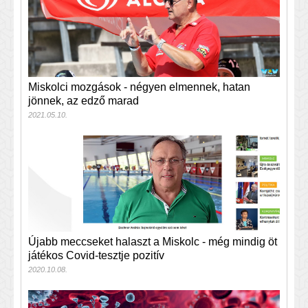
Miskolci mozgások - négyen elmennek, hatan
jönnek, az edző marad
2021.05.10.
Újabb meccseket halaszt a Miskolc - még mindig öt
játékos Covid-tesztje pozitív
2020.10.08.