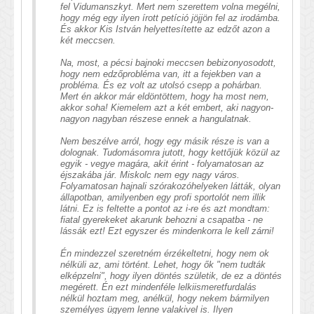
fel Vidumanszkyt. Mert nem szerettem volna megélni,
hogy még egy ilyen írott petíció jöjjön fel az irodámba.
És akkor Kis István helyettesítette az edzőt azon a
két meccsen.
Na, most, a pécsi bajnoki meccsen bebizonyosodott,
hogy nem edzőprobléma van, itt a fejekben van a
probléma. És ez volt az utolsó csepp a pohárban.
Mert én akkor már eldöntöttem, hogy ha most nem,
akkor soha! Kiemelem azt a két embert, aki nagyon-
nagyon nagyban részese ennek a hangulatnak.
Nem beszélve arról, hogy egy másik része is van a
dolognak. Tudomásomra jutott, hogy kettőjük közül az
egyik - vegye magára, akit érint - folyamatosan az
éjszakába jár. Miskolc nem egy nagy város.
Folyamatosan hajnali szórakozóhelyeken látták, olyan
állapotban, amilyenben egy profi sportolót nem illik
látni. Ez is feltette a pontot az i-re és azt mondtam:
fiatal gyerekeket akarunk behozni a csapatba - ne
lássák ezt! Ezt egyszer és mindenkorra le kell zárni!
Én mindezzel szeretném érzékeltetni, hogy nem ok
nélküli az, ami történt. Lehet, hogy ők "nem tudták
elképzelni", hogy ilyen döntés születik, de ez a döntés
megérett. Én ezt mindenféle lelkiismeretfurdalás
nélkül hoztam meg, anélkül, hogy nekem bármilyen
személyes ügyem lenne valakivel is. Ilyen