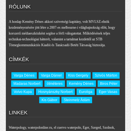
RÓLUNK
A honlap Kemény Dénes akkori szövetségi kapitány, volt MVLSZ-elnök
kezdeményezésére jött létre a 2007-es melbourne-i világbajnokság előtt, hogy
korszerű médiaeszközként segítse a férfi válogatottat. Működésének teljes
technikai-technológiai hátterét, valamint a tartalmat kezdettől az STB
Tömegkommunikációs Kiadói és Tanácsadó Betéti Társaság biztosítja.
CÍMKÉK
Varga Dénes
Varga Dániel
Kiss Gergely
Szivós Márton
Madaras Norbert
ötméteres
Kemény Dénes
Biros Péter
Volvo Kupa
Hosnyánszky Norbert
Euroliga
Eger-Vasas
Kis Gábor
Steinmetz Ádám
LINKEK
Waterpology
,
waterpolonline.ru
,
el cuervo waterpolo
,
Eger
,
Szeged
,
Szolnok
,