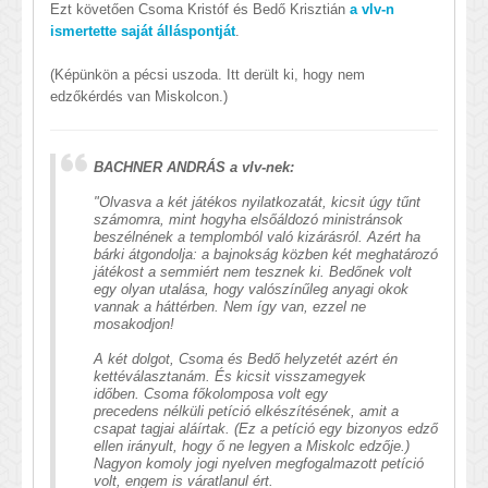
Ezt követően Csoma Kristóf és Bedő Krisztián
a vlv-n
ismertette saját álláspontját
.
(Képünkön a pécsi uszoda. Itt derült ki, hogy nem
edzőkérdés van Miskolcon.)
BACHNER ANDRÁS a vlv-nek:
"Olvasva a két játékos nyilatkozatát, kicsit úgy tűnt
számomra, mint hogyha elsőáldozó ministránsok
beszélnének a templomból való kizárásról. Azért ha
bárki átgondolja: a bajnokság közben két meghatározó
játékost a semmiért nem tesznek ki. Bedőnek volt
egy olyan utalása, hogy valószínűleg anyagi okok
vannak a háttérben. Nem így van, ezzel ne
mosakodjon!
A két dolgot, Csoma és Bedő helyzetét azért én
kettéválasztanám. És kicsit visszamegyek
időben. Csoma főkolomposa volt egy
precedens nélküli petíció elkészítésének, amit a
csapat tagjai aláírtak. (Ez a petíció egy bizonyos edző
ellen irányult, hogy ő ne legyen a Miskolc edzője.)
Nagyon komoly jogi nyelven megfogalmazott petíció
volt, engem is váratlanul ért.