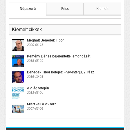
Népszerű
Friss
Kiemelt
Kiemelt cikkek
Meghalt Benedek Tibor
2020-06-18
Kemény Dénes bejelentette lemondását
2018-05-29
Benedek Tibor befejezi - vlv-interjú, 2. rész
2016-10-21
A világ tetején
2013-08-04
Miért kell a vlv.hu?
2007-03-06