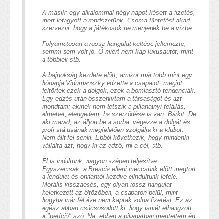
A másik: egy alkalommal négy napot késett a fizetés,
mert lefagyott a rendszerünk, Csoma tüntetést akart
szervezni, hogy a játékosok ne menjenek be a vízbe.
Folyamatosan a rossz hangulat keltése jellemezte,
semmi sem volt jó. Ő miért nem kap luxusautót, mint
a többiek stb.
A bajnokság kezdete előtt, amikor már több mint egy
hónapja Vidumanszky edzette a csapatot, megint
feltörtek ezek a dolgok, ezek a bomlasztó tendenciák.
Egy edzés után összehívtam a társaságot és azt
mondtam: akinek nem tetszik a pillanatnyi felállás,
elmehet, elengedem, ha szerződése is van. Bárkit. De
aki marad, az álljon be a sorba, végezze a dolgát és
profi státusának megfelelően szolgálja ki a klubot.
Nem állt fel senki. Ebből következik, hogy mindenki
vállalta azt, hogy ki az edző, mi a cél, stb.
El is indultunk, nagyon szépen teljesítve.
Egyszercsak, a Brescia elleni meccsünk előtt megtört
a lendület és onnantól kezdve elindultunk lefelé.
Morális visszaesés, egy olyan rossz hangulat
keletkezett az öltözőben, a csapaton belül, mint
hogyha már fél éve nem kaptak volna fizetést. Ez az
egész abban csúcsosodott ki, hogy ismét elhangzott
a "petíció" szó. Na, ebben a pillanatban mentettem én