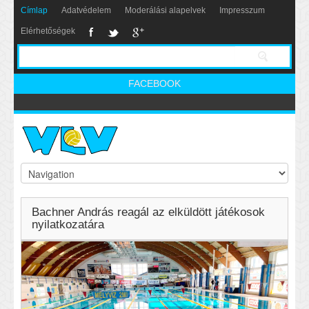
Címlap
Adatvédelem
Moderálási alapelvek
Impresszum
Elérhetőségek
FACEBOOK
Bachner András reagál az elküldött játékosok
nyilatkozatára