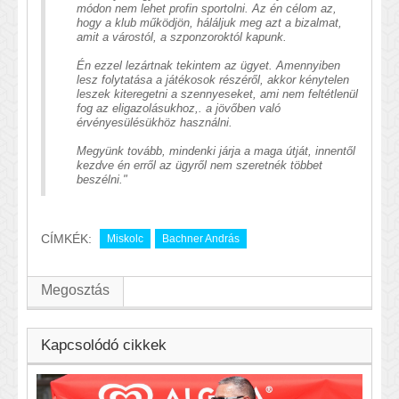
módon nem lehet profin sportolni. Az én célom az,
hogy a klub működjön, háláljuk meg azt a bizalmat,
amit a várostól, a szponzoroktól kapunk.
Én ezzel lezártnak tekintem az ügyet. Amennyiben
lesz folytatása a játékosok részéről, akkor kénytelen
leszek kiteregetni a szennyeseket, ami nem feltétlenül
fog az eligazolásukhoz,. a jövőben való
érvényesülésükhöz használni.
Megyünk tovább, mindenki járja a maga útját, innentől
kezdve én erről az ügyről nem szeretnék többet
beszélni."
CÍMKÉK:
Miskolc
Bachner András
Megosztás
Kapcsolódó cikkek