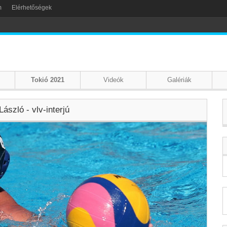
m
Elérhetőségek
Tokió 2021
Videók
Galériák
ászló - vlv-interjú