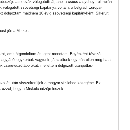
dedzője a szlovák válogatottnál, ahol a csúcs a sydney-i olimpián
ák válogatott szövetségi kapitánya voltam, a belgrádi Európa-
tt dolgoztam majdnem 10 évig szövetségi kapitányként. Sikerült
ost jön a Miskolc.
nlatot, amit átgondoltam és igent mondtam. Egyébként távozó
nagyjából egykorúak vagyunk, játszottunk egymás ellen még fiatal
k csere-edzőtáborokat, mellettem dolgozott utánpótlás-
vollét után visszakerüljek a magyar vízilabda közegébe. Ez
k azzal, hogy a Miskolc edzője leszek.