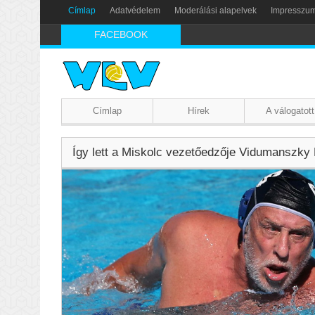
Címlap
Adatvédelem
Moderálási alapelvek
Impresszu
FACEBOOK
Címlap
Hírek
A válogatott
Így lett a Miskolc vezetőedzője Vidumanszky L