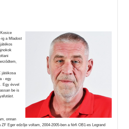
 Kosice
-ig a Mladost
 játékos
ajnokok
ttani
zerződtem,
 játékosa
a - egy
. Egy évvel
assan be is
yafutást.
am, onnan
ZF Eger edzője voltam, 2004-2005-ben a férfi OB1-es Legrand