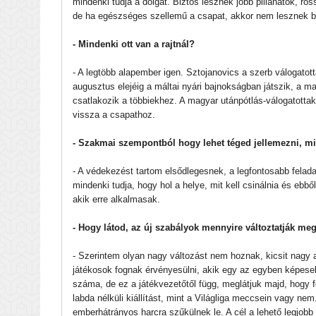
mindenki tudja a dolgát. Biztos lesznek jobb pillanatok, ross
de ha egészséges szellemű a csapat, akkor nem lesznek 
- Mindenki ott van a rajtnál?
- A legtöbb alapember igen. Sztojanovics a szerb válogatot
augusztus elejéig a máltai nyári bajnokságban játszik, a 
csatlakozik a többiekhez. A magyar utánpótlás-válogatottakn
vissza a csapathoz.
- Szakmai szempontból hogy lehet téged jellemezni, mi a
- A védekezést tartom elsődlegesnek, a legfontosabb fela
mindenki tudja, hogy hol a helye, mit kell csinálnia és ebb
akik erre alkalmasak.
- Hogy látod, az új szabályok mennyire változtatják meg
- Szerintem olyan nagy változást nem hoznak, kicsit nagy a
játékosok fognak érvényesülni, akik egy az egyben képesek t
száma, de ez a játékvezetőtől függ, meglátjuk majd, hogy f
labda nélküli kiállítást, mint a Világliga meccsein vagy n
emberhátrányos harcra szűkülnek le. A cél a lehető legjob