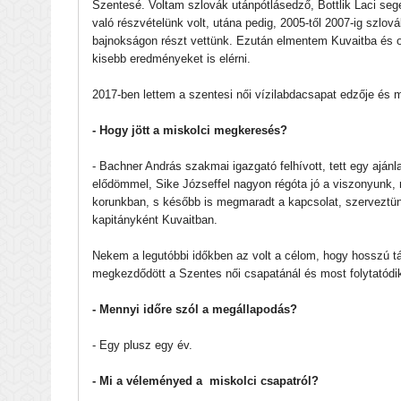
Szentesé. Voltam szlovák utánpótlásedző, Bottlik Laci segé
való részvételünk volt, utána pedig, 2005-től 2007-ig szlov
bajnokságon részt vettünk. Ezután elmentem Kuvaitba és o
kisebb eredményeket is elérni.
2017-ben lettem a szentesi női vízilabdacsapat edzője és m
- Hogy jött a miskolci megkeresés?
- Bachner András szakmai igazgató felhívott, tett egy ajá
elődömmel, Sike Józseffel nagyon régóta jó a viszonyunk, 
korunkban, s később is megmaradt a kapcsolat, szerveztün
kapitányként Kuvaitban.
Nekem a legutóbbi időkben az volt a célom, hogy hosszú tá
megkezdődött a Szentes női csapatánál és most folytatódi
- Mennyi időre szól a megállapodás?
- Egy plusz egy év.
- Mi a véleményed a miskolci csapatról?