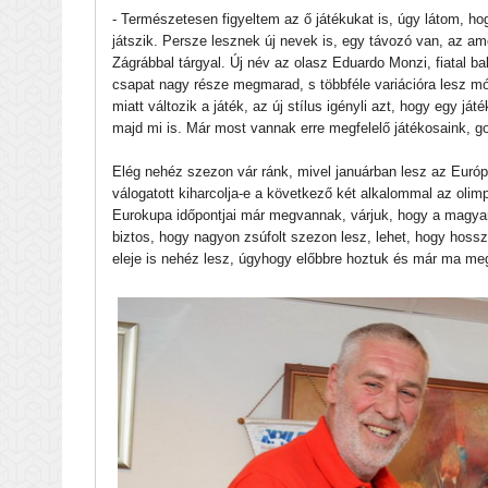
- Természetesen figyeltem az ő játékukat is, úgy látom, h
játszik. Persze lesznek új nevek is, egy távozó van, az am
Zágrábbal tárgyal. Új név az olasz Eduardo Monzi, fiatal bal
csapat nagy része megmarad, s többféle variációra lesz m
miatt változik a játék, az új stílus igényli azt, hogy egy já
majd mi is. Már most vannak erre megfelelő játékosaink, g
Elég nehéz szezon vár ránk, mivel januárban lesz az Európ
válogatott kiharcolja-e a következő két alkalommal az olimp
Eurokupa időpontjai már megvannak, várjuk, hogy a magyar
biztos, hogy nagyon zsúfolt szezon lesz, lehet, hogy hos
eleje is nehéz lesz, úgyhogy előbbre hoztuk és már ma me