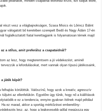
zabb pillanatok, minden csapatnál előfordul krízis, ezt tudjuk előre,
bajok.
tal részt vesz a világbajnokságon, Szasa Misics és Lőrincz Bálint
magyar válogatott bő keretében szerepelt Bedő és Nagy Ádám 17-én
ál foglalkoztatott fiatal kerettagjaink is folyamatosan térnek majd
z a stílus, amit preferálsz a csapataidnál?
datom az lesz, hogy megteremtsem a jó védekezést, aminél
ől tervezzük a lefordulásokat, mert vannak olyan típusú játékosaink,
 a játék képét?
 felhajtás körülöttük. Valószínű, hogy azok a kreatív, agresszív
úljutni az ellenfelükön. Egyelőre úgy tűnik, hogy nő a kiállítások
olytatódik-e ez a tendencia, ennyire gyakran ítélnek majd például
em. Ha ez marad, akkor a sportág mérkőzései emberelőny-
b védekezés lesz, az, hogy a legkevesebb góllal megússza egy