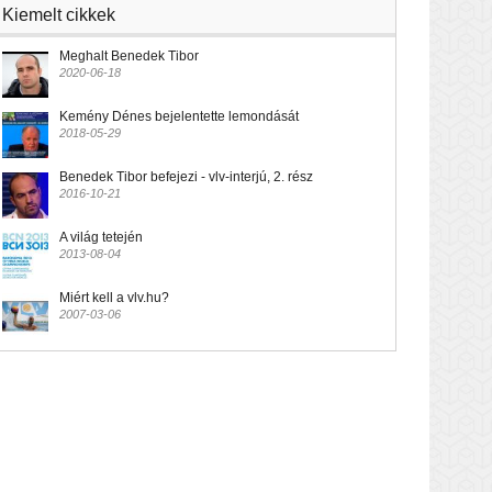
Kiemelt cikkek
Meghalt Benedek Tibor
2020-06-18
Kemény Dénes bejelentette lemondását
2018-05-29
Benedek Tibor befejezi - vlv-interjú, 2. rész
2016-10-21
A világ tetején
2013-08-04
Miért kell a vlv.hu?
2007-03-06