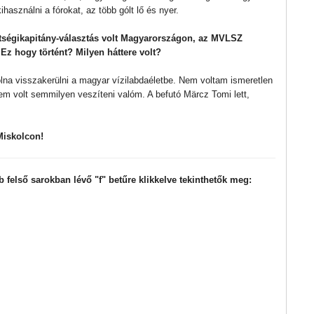
használni a fórokat, az több gólt lő és nyer.
etségikapitány-választás volt Magyarországon, az MVLSZ
.. Ez hogy történt? Milyen háttere volt?
lna visszakerülni a magyar vízilabdaéletbe. Nem voltam ismeretlen
 volt semmilyen veszíteni valóm. A befutó Märcz Tomi lett,
Miskolcon!
bb felső sarokban lévő "f" betűre klikkelve tekinthetők meg: