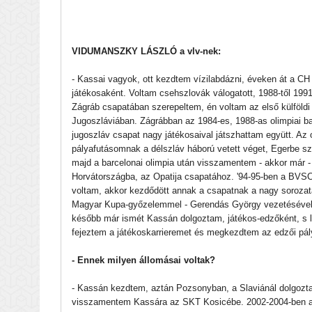
VIDUMANSZKY LÁSZLÓ a vlv-nek:
- Kassai vagyok, ott kezdtem vízilabdázni, éveken át a CH
játékosaként. Voltam csehszlovák válogatott, 1988-től 1991
Zágráb csapatában szerepeltem, én voltam az első külföldi
Jugoszláviában. Zágrábban az 1984-es, 1988-as olimpiai b
jugoszláv csapat nagy játékosaival játszhattam együtt. Az o
pályafutásomnak a délszláv háború vetett véget, Egerbe s
majd a barcelonai olimpia után visszamentem - akkor már -
Horvátországba, az Opatija csapatához. '94-95-ben a BVSC
voltam, akkor kezdődött annak a csapatnak a nagy sorozat
Magyar Kupa-győzelemmel - Gerendás György vezetésével
később már ismét Kassán dolgoztam, játékos-edzőként, s l
fejeztem a játékoskarrieremet és megkezdtem az edzői pál
- Ennek milyen állomásai voltak?
- Kassán kezdtem, aztán Pozsonyban, a Slaviánál dolgozt
visszamentem Kassára az SKT Kosicébe. 2002-2004-ben a 