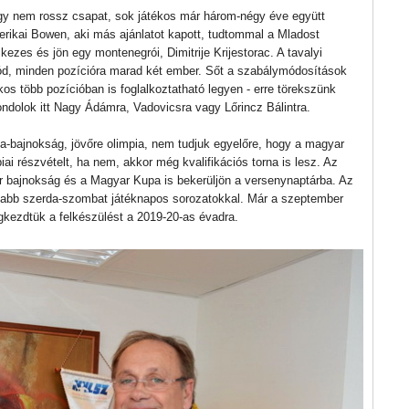
ogy nem rossz csapat, sok játékos már három-négy éve együtt
erikai Bowen, aki más ajánlatot kapott, tudtommal a Mladost
kezes és jön egy montenegrói, Dimitrije Krijestorac. A tavalyi
ód, minden pozícióra marad két ember. Sőt a szabálymódosítások
tékos több pozícióban is foglalkoztatható legyen - erre törekszünk
ondolok itt Nagy Ádámra, Vadovicsra vagy Lőrincz Bálintra.
a-bajnokság, jövőre olimpia, nem tudjuk egyelőre, hogy a magyar
iai részvételt, ha nem, akkor még kvalifikációs torna is lesz. Az
 bajnokság és a Magyar Kupa is bekerüljön a versenynaptárba. Az
szabb szerda-szombat játéknapos sorozatokkal. Már a szeptember
gkezdtük a felkészülést a 2019-20-as évadra.