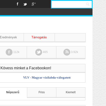
Eredmények
Támogatás
112k
465
3.92k
Kövess minket a Facebookon!
VLV - Magyar vízilabda-válogatott
Népszerű
Friss
Kiemelt