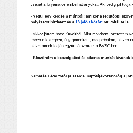
csapat a folyamatos emberhátrányokat. Aki pedig jól tudja ki
- Végül egy kérdés a múltból: amikor a legutóbbi szöv
pályázatot hirdetett és a
13 jelölt között
ott voltál te is.
- Akkor jöttem haza Kuvaitból. Mint mondtam, szerettem vo
ebben a közegben, úgy gondoltam, megpróbálom, hiszen nem
akivel annak idején együtt játszottam a BVSC-ben.
- Köszönöm a beszélgetést és sikeres munkát kívánok 
Kamarás Péter fotói (a szerdai sajtótájékoztatóról) a jo