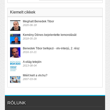
Kiemelt cikkek
Meghalt Benedek Tibor
2020-06-18
Kemény Dénes bejelentette lemondását
2018-05-29
Benedek Tibor befejezi - vlv-interjú, 2. rész
2016-10-21
A világ tetején
2013-08-04
Miért kell a vlv.hu?
2007-03-06
RÓLUNK