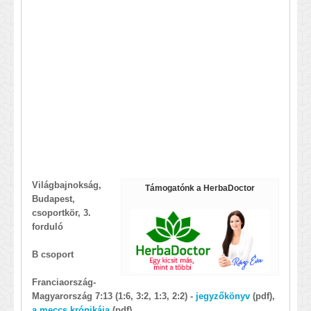
Világbajnokság,
Támogatónk a HerbaDoctor
Budapest,
csoportkör, 3.
forduló
B csoport
Franciaország-
Magyarország 7:13 (1:6, 3:2, 1:3, 2:2) -
jegyzőkönyv
(pdf),
a meccs krónikája
(pdf)