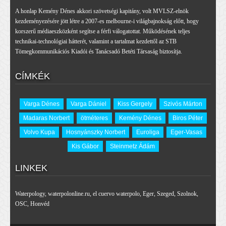
A honlap Kemény Dénes akkori szövetségi kapitány, volt MVLSZ-elnök
kezdeményezésére jött létre a 2007-es melbourne-i világbajnokság előtt, hogy
korszerű médiaeszközként segítse a férfi válogatottat. Működésének teljes
technikai-technológiai hátterét, valamint a tartalmat kezdettől az STB
Tömegkommunikációs Kiadói és Tanácsadó Betéti Társaság biztosítja.
CÍMKÉK
Varga Dénes
Varga Dániel
Kiss Gergely
Szivós Márton
Madaras Norbert
ötméteres
Kemény Dénes
Biros Péter
Volvo Kupa
Hosnyánszky Norbert
Euroliga
Eger-Vasas
Kis Gábor
Steinmetz Ádám
LINKEK
Waterpology
,
waterpolonline.ru
,
el cuervo waterpolo
,
Eger
,
Szeged
,
Szolnok
,
OSC
,
Honvéd