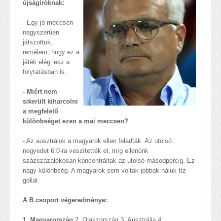
újságíróknak:
- Egy jó meccsen
nagyszerűen
játszottuk,
remélem, hogy ez a
játék elég lesz a
folytatásban is.
- Miért nem
sikerült kiharcolni
a megfelelő
különbséget ezen a mai meccsen?
- Az ausztrálok a magyarok ellen feladták. Az utolsó
negyedet 6:0-ra veszítették el, míg ellenünk
százszázalékosan koncentráltak az utolsó másodpercig. Ez
nagy különbség. A magyarok sem voltak jobbak náluk tíz
góllal.
A B csoport végeredménye:
1. Magyarország
2. Olaszország 3. Ausztrália 4.