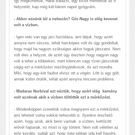
így megkíméltük, Hárai Balázst, egy kicsit mentettük az ő
helyzetét, kap még két-három napot gyógyulni
.
- Akkor essünk túl a nehezén? Gór-Nagy is elég keveset
volt a vízben.
- Igen neki van egy pici húzódása, ami látjuk, hogy azért
annyira nem vészes, tehát harcképes volt és úgy gondoltuk,
hogy majd ha nagyon szükséges akkor fogjuk játszatni. Nem
volt éles a helyzet, de azért úgy éreztem hogy nagyon nagy
volt a teher a többieken, mert kilencen vagy tízen játszották
végig ezt a mérkőzést mezőnyjátékosok, és azt mondta
Miki, hogy egy-két faultot elvisz ott a végén. Lőtt is egy gólt,
annak külön örülök, tehát azért annyira nincsen probléma.
- Madaras Norbival ezt néztük, hogy azért elég kemény
volt azoknak akik a vízben töltötték ezt a mérkőzést.
- Mindenképpen szerettük volna megnyerni ezt a mérkőzést,
ami lehetett volna sokkal nehezebb is. Ilyenkor érezhető
azért, hogy azok, akik benn vannak a vízben, kettőzött
erővel hajtanak, ez most is így történt. Nem volt véletlen az
erős kezdés, tudják azt, hogy még jobban oda kell figyelni,