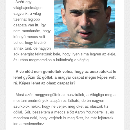
- Azért egy
világbajnokságon
vagyunk, a világ
tizenhat legjobb
csapata van itt, így
nem mondanám, hogy
könnyű meccs volt.
Lehet, hogy kívülről
annak tűnt, de nagyon
sok energiát fektettünk bele, hogy ilyen sima legyen az eleje,
és utána megmaradjon a különbség a végéig.
- A vb előtt nem gondoltuk volna, hogy az ausztrálokat le
lehet győzni tíz góllal, a magyar csapat mégis képes volt
rá. Képes lehet az olasz csapat is?
- Most azért meggyengültek az ausztrálok, a Világliga meg a
mostani eredmények alapján ez látható, de én nagyon
szurkolok nekik, hogy ne verjék meg őket az olaszok tíz
góllal. Sőt, beszéltem a meccs előtt Aaron Youngerrel is, és
mondtam neki, hogy verjétek is meg őket, ha már lejöttetek
ide a medencéhez.