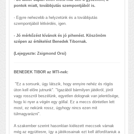
pontok miatt, továbbjutás szempontjából is.
- Egyre nehezebb a helyzetünk és a továbbjutás
szempontjából létkérdés, igen.
- Jó mérkőzést kívánok és jó pihenést. Köszönöm
szépen az értékelést Benedek Tibornak.
(Lejegyezte: Zsigmond Orsi)
BENEDEK TIBOR az MTI-nek:
"Ez a sorsunk, úgy látszik, hogy ennyire nehéz és rögös
úton kell előre jutnunk". "Igazából bármilyen játékról, jóról
vagy rosszról beszélünk, egyetlen dolognak van jelentősége,
hogy ki nyer a végén egy góllal. Ez a meccs döntetlen lett
most, ez nekünk rossz, úgyhogy nincs ezen mit
túlmagyarázni".
A szakember szerint hasonlóan kiélezett meccsek várnak
még az együttesre, így a játékosainak ezt kell átfordítaniuk a