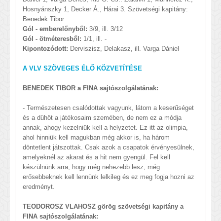
Hosnyánszky 1, Decker Á., Hárai 3. Szövetségi kapitány:
Benedek Tibor
Gól - emberelőnyből:
3/9, ill. 3/12
Gól - ötméteresből:
1/1, ill. -
Kipontozódott:
Derviszisz, Delakasz, ill. Varga Dániel
A VLV SZÖVEGES ÉLŐ KÖZVETÍTÉSE
BENEDEK TIBOR a FINA sajtószolgálatának:
- Természetesen csalódottak vagyunk, látom a keserűséget
és a dühöt a játékosaim szemében, de nem ez a módja
annak, ahogy kezelniük kell a helyzetet. Ez itt az olimpia,
ahol hinniük kell magukban még akkor is, ha három
döntetlent játszottak. Csak azok a csapatok érvényesülnek,
amelyeknél az akarat és a hit nem gyengül. Fel kell
készülnünk arra, hogy még nehezebb lesz, még
erősebbeknek kell lennünk lelkileg és ez meg fogja hozni az
eredményt.
TEODOROSZ VLAHOSZ görög szövetségi kapitány a
FINA sajtószolgálatának: