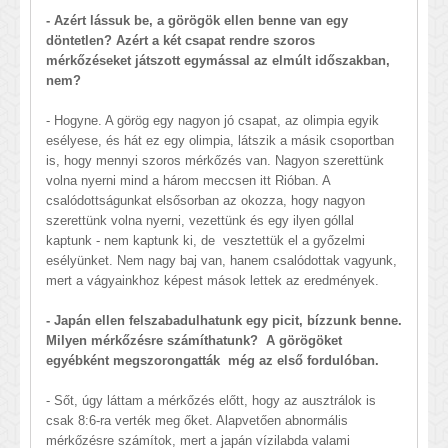
- Azért lássuk be, a görögök ellen benne van egy
döntetlen? Azért a két csapat rendre szoros
mérkőzéseket játszott egymással az elmúlt időszakban,
nem?
- Hogyne. A görög egy nagyon jó csapat, az olimpia egyik
esélyese, és hát ez egy olimpia, látszik a másik csoportban
is, hogy mennyi szoros mérkőzés van. Nagyon szerettünk
volna nyerni mind a három meccsen itt Rióban. A
csalódottságunkat elsősorban az okozza, hogy nagyon
szerettünk volna nyerni, vezettünk és egy ilyen góllal
kaptunk - nem kaptunk ki, de vesztettük el a győzelmi
esélyünket. Nem nagy baj van, hanem csalódottak vagyunk,
mert a vágyainkhoz képest mások lettek az eredmények.
- Japán ellen felszabadulhatunk egy picit, bízzunk benne.
Milyen mérkőzésre számíthatunk? A görögöket
egyébként megszorongatták még az első fordulóban.
- Sőt, úgy láttam a mérkőzés előtt, hogy az ausztrálok is
csak 8:6-ra verték meg őket. Alapvetően abnormális
mérkőzésre számítok, mert a japán vízilabda valami