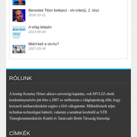
Benedek Tibor befejezi - vlv-interjú, 2. rész
2016-10-21
A világ tetején
2013-08-04
Miért kell a vlv.hu?
2007-03-06
RÓLUNK
A honlap Kemény Dénes akkori szövetségi kapitány, volt MVLSZ-elnök
kezdeményezésére jött létre a 2007-es melbourne-i világbajnokság előtt, hogy
korszerű médiaeszközként segítse a férfi válogatottat. Működésének teljes
technikai-technológiai hátterét, valamint a tartalmat kezdettől az STB
Tömegkommunikációs Kiadói és Tanácsadó Betéti Társaság biztosítja.
CÍMKÉK