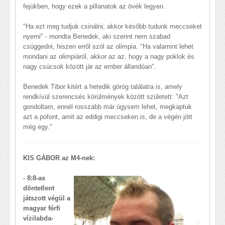
fejükben, hogy ezek a pillanatok az övék legyen.
"Ha ezt meg tudjuk csinálni, akkor később tudunk meccseket
nyerni" - mondta Benedek, aki szerint nem szabad
csüggedni, hiszen erről szól az olimpia. "Ha valamint lehet
mondani az olimpiáról, akkor az az, hogy a nagy poklok és
nagy csúcsok között jár az ember állandóan".
Benedek Tibor kitért a hetedik görög találatra is, amely
rendkívül szerencsés körülmények között született: "Azt
gondoltam, ennél rosszabb már úgysem lehet, megkaptuk
azt a pofont, amit az eddigi meccseken is, de a végén jött
még egy."
KIS GÁBOR az M4-nek:
- 8:8-as
döntetlent
játszott végül a
magyar férfi
vízilabda-