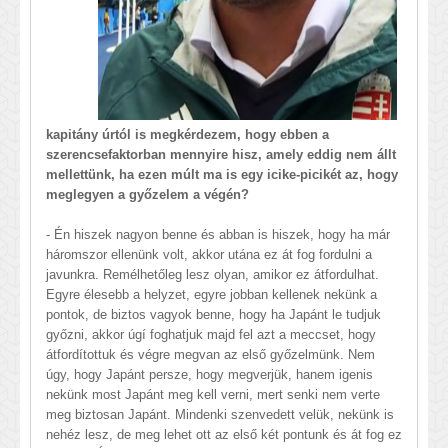
kapitány úrtól is megkérdezem, hogy ebben a
szerencsefaktorban mennyire hisz, amely eddig nem állt
mellettünk, ha ezen múlt ma is egy icike-picikét az, hogy
meglegyen a győzelem a végén?
- Én hiszek nagyon benne és abban is hiszek, hogy ha már
háromszor ellenünk volt, akkor utána ez át fog fordulni a
javunkra. Remélhetőleg lesz olyan, amikor ez átfordulhat.
Egyre élesebb a helyzet, egyre jobban kellenek nekünk a
pontok, de biztos vagyok benne, hogy ha Japánt le tudjuk
győzni, akkor úgí foghatjuk majd fel azt a meccset, hogy
átfordítottuk és végre megvan az első győzelmünk. Nem
úgy, hogy Japánt persze, hogy megverjük, hanem igenis
nekünk most Japánt meg kell verni, mert senki nem verte
meg biztosan Japánt. Mindenki szenvedett velük, nekünk is
nehéz lesz, de meg lehet ott az első két pontunk és át fog ez