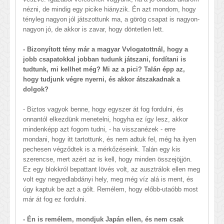
nézni, de mindig egy picike hiányzik. Én azt mondom, hogy
tényleg nagyon jól játszottunk ma, a görög csapat is nagyon-
nagyon jó, de akkor is zavar, hogy döntetlen lett.
- Bizonyított tény már a magyar Vvlogatottnál, hogy a
jobb csapatokkal jobban tudunk játszani, fordítani is
tudtunk, mi kellhet még? Mi az a pici? Talán épp az,
hogy tudjunk végre nyerni, és akkor átszakadnak a
dolgok?
- Biztos vagyok benne, hogy egyszer át fog fordulni, és
onnantól elkezdünk menetelni, hogyha ez így lesz, akkor
mindenképp azt fogom tudni, - ha visszanézek - erre
mondani, hogy itt tartottunk, és nem adtuk fel, még ha ilyen
pechesen végződtek is a mérkőzéseink. Talán egy kis
szerencse, mert azért az is kell, hogy minden összejöjjön.
Ez egy blokkról bepattant lövés volt, az ausztrálok ellen meg
volt egy negyedlabdányi hely, meg még víz alá is ment, és
úgy kaptuk be azt a gólt. Remélem, hogy előbb-utaóbb most
már át fog ez fordulni.
- Én is remélem, mondjuk Japán ellen, és nem csak