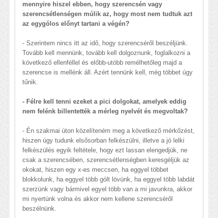
mennyire hiszel ebben, hogy szerencsén vagy
szerencsétlenségen múlik az, hogy most nem tudtuk azt
az egygólos előnyt tartani a végén?
- Szerintem nincs itt az idő, hogy szerencséről beszéljünk.
Tovább kell mennünk, tovább kell dolgoznunk, foglalkozni a
következő ellenféllel és előbb-utóbb remélhetőleg majd a
szerencse is mellénk áll. Azért tennünk kell, még többet úgy
tűnik.
- Félre kell tenni ezeket a pici dolgokat, amelyek eddig
nem felénk billentették a mérleg nyelvét és megvoltak?
- Én szakmai úton közelíteném meg a következő mérkőzést,
hiszen úgy tudunk elsősorban felkészülni, illetve a jó lelki
felkészülés egyik feltétele, hogy ezt lassan elengedjük, ne
csak a szerencsében, szerencsétlenségben keresgéljük az
okokat, hiszen egy x-es meccsen, ha eggyel többet
blokkolunk, ha eggyel több gólt lövünk, ha eggyel több labdát
szerzünk vagy bármivel egyel több van a mi javunkra, akkor
mi nyertünk volna és akkor nem kellene szerencséről
beszélnünk.