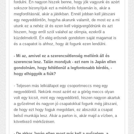
fordulni. Én nagyon hiszek benne, hogy jók vagyunk és azért
sokszor bizonyítjuk ezt a mérkőzés folyamán is, akár a
megfordításnál, akár a játékban. Ennél jobban kell játszani
egy negyeddöntőn, hogyha akarunk valamit, de most ez a mi
utunk ez a nehéz út és ezen kell végigvergődnünk és azt
hiszem, hogy erről szól valahol az olimpia, ezekről a
küzdelmekről. Én elég erősnek gondolom saját magamat is
és a csapatot is ahhoz, hogy át fogunk ezen lendülni.
- Mi az, amivel ez a szerencsétlenség mellénk áll és
szerencse lesz. Talán mondjuk - ezt nem is Japán ellen
gondolnám, hogy feltétlenül a legfontosabb kérdés, -
hogy elhiggyék a fiúk?
- Teljesen más lelkiállapot egy csoportmeccs meg egy
negyeddöntő. Nekünk most azért ez a görög meccs olyan
volt egy kicsit, mint egy negyeddöntő, hiszen nagyon akartuk
a győzelmet és nagyon jó csapatokkal fogunk még játszani,
de hogy ezt hogy fogjuk megoldani, ez abszolút a csapat
belső munkája lesz. Akár a parton is, akár majd a vízben, a
következő mérkőzésen.
- De akkor Japán ellen most már kell a győzelem, a