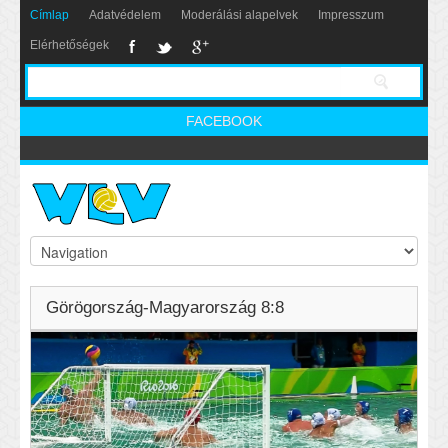
Címlap
Adatvédelem
Moderálási alapelvek
Impresszum
Elérhetőségek
FACEBOOK
Görögország-Magyarország 8:8