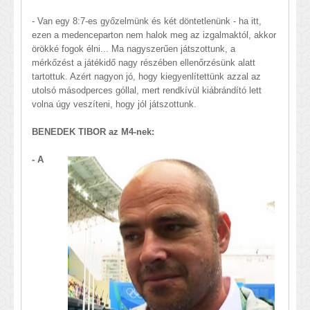
- Van egy 8:7-es győzelmünk és két döntetlenünk - ha itt,
ezen a medenceparton nem halok meg az izgalmaktól, akkor
örökké fogok élni... Ma nagyszerűen játszottunk, a
mérkőzést a játékidő nagy részében ellenőrzésünk alatt
tartottuk. Azért nagyon jó, hogy kiegyenlítettünk azzal az
utolsó másodperces góllal, mert rendkívül kiábrándító lett
volna úgy veszíteni, hogy jól játszottunk.
BENEDEK TIBOR az M4-nek:
- A