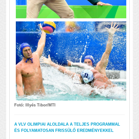
Fotó: Illyés Tibor/MTI
A VLV OLIMPIAI ALOLDALA A TELJES PROGRAMMAL
ÉS FOLYAMATOSAN FRISSÜLŐ EREDMÉNYEKKEL