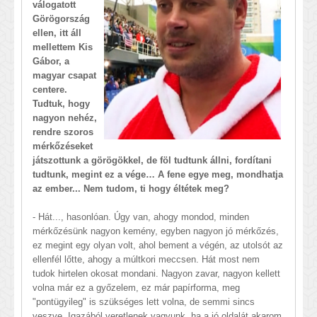
válogatott
Görögország
ellen, itt áll
mellettem Kis
Gábor, a
magyar csapat
centere.
Tudtuk, hogy
nagyon nehéz,
rendre szoros
mérkőzéseket
játszottunk a görögökkel, de föl tudtunk állni, fordítani
tudtunk, megint ez a vége… A fene egye meg, mondhatja
az ember... Nem tudom, ti hogy éltétek meg?
- Hát..., hasonlóan. Úgy van, ahogy mondod, minden
mérkőzésünk nagyon kemény, egyben nagyon jó mérkőzés,
ez megint egy olyan volt, ahol bement a végén, az utolsót az
ellenfél lőtte, ahogy a múltkori meccsen. Hát most nem
tudok hirtelen okosat mondani. Nagyon zavar, nagyon kellett
volna már ez a győzelem, ez már papírforma, meg
"pontügyileg" is szükséges lett volna, de semmi sincs
veszve. Igazából veretlenek vagyunk, ha a jó oldalát akarom