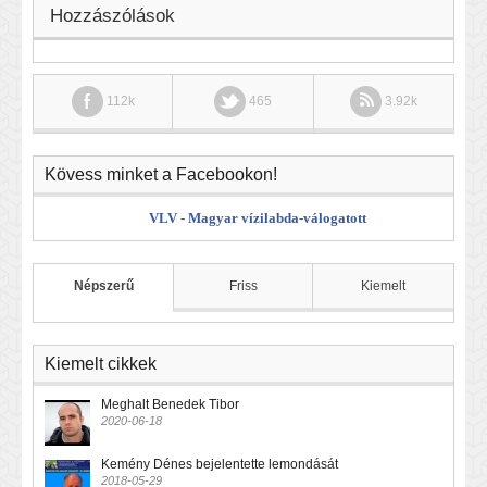
Hozzászólások
112k
465
3.92k
Kövess minket a Facebookon!
VLV - Magyar vízilabda-válogatott
Népszerű
Friss
Kiemelt
Kiemelt cikkek
Meghalt Benedek Tibor
2020-06-18
Kemény Dénes bejelentette lemondását
2018-05-29