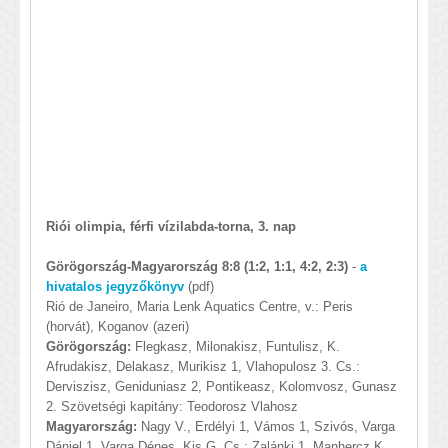
Riói olimpia, férfi vízilabda-torna, 3. nap
Görögország-Magyarország 8:8 (1:2, 1:1, 4:2, 2:3)
-
a
hivatalos jegyzőkönyv
(pdf)
Rió de Janeiro, Maria Lenk Aquatics Centre, v.: Peris
(horvát), Koganov (azeri)
Görögország:
Flegkasz, Milonakisz, Funtulisz, K.
Afrudakisz, Delakasz, Murikisz 1, Vlahopulosz 3. Cs.:
Derviszisz, Geniduniasz 2, Pontikeasz, Kolomvosz, Gunasz
2. Szövetségi kapitány: Teodorosz Vlahosz
Magyarország:
Nagy V., Erdélyi 1, Vámos 1, Szivós, Varga
Dániel 1, Varga Dénes, Kis G. Cs.: Zalánki 1, Manhercz K.,