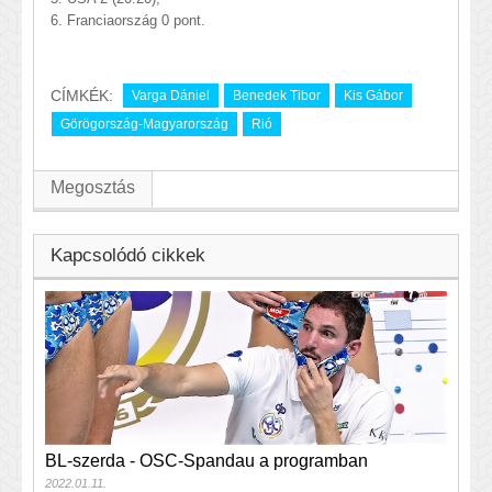
6. Franciaország 0 pont.
CÍMKÉK:
Varga Dániel
Benedek Tibor
Kis Gábor
Görögország-Magyarország
Rió
Megosztás
Kapcsolódó cikkek
BL-szerda - OSC-Spandau a programban
2022.01.11.