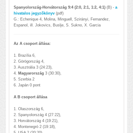
Spanyolország-Horvátország 9:4 (2:0, 2:1, 1:2, 4:1)
(B) -
a
hivatalos jegyzőkönyv
(pdf)
G.: Echenique 4, Molina, Minguell, Szirányi, Fernandez,
Espanol, ill. Jokovics, Buslje, S. Sukno, X. Garcia
Az A csoport állása:
1. Brazília 6,
2. Görögország 4,
3. Ausztrália 3 (24:23),
4.
Magyarország
3 (30:30),
5. Szerbia 2
6. Japán 0 pont
A B csoport állása
1. Olaszország 6,
2. Spanyolország 4 (27:22),
3. Horvátország 4 (19:21),
4. Montenegró 2 (19:18),
5. USA 2 (20:20),