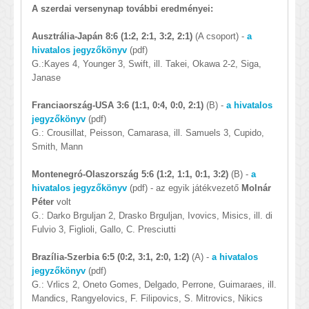
A szerdai versenynap további eredményei:
Ausztrália-Japán 8:6 (1:2, 2:1, 3:2, 2:1)
(A csoport) -
a
hivatalos jegyzőkönyv
(pdf)
G.:Kayes 4, Younger 3, Swift, ill. Takei, Okawa 2-2, Siga,
Janase
Franciaország-USA 3:6 (1:1, 0:4, 0:0, 2:1)
(B) -
a hivatalos
jegyzőkönyv
(pdf)
G.: Crousillat, Peisson, Camarasa, ill. Samuels 3, Cupido,
Smith, Mann
Montenegró-Olaszország 5:6 (1:2, 1:1, 0:1, 3:2)
(B) -
a
hivatalos jegyzőkönyv
(pdf) - az egyik játékvezető
Molnár
Péter
volt
G.: Darko Brguljan 2, Drasko Brguljan, Ivovics, Misics, ill. di
Fulvio 3, Figlioli, Gallo, C. Presciutti
Brazília-Szerbia 6:5 (0:2, 3:1, 2:0, 1:2)
(A) -
a hivatalos
jegyzőkönyv
(pdf)
G.: Vrlics 2, Oneto Gomes, Delgado, Perrone, Guimaraes, ill.
Mandics, Rangyelovics, F. Filipovics, S. Mitrovics, Nikics