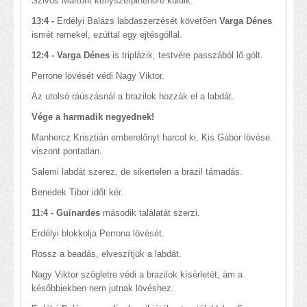
Szivós Mártont kényszerpihenőre küldik.
13:4 -
Erdélyi Balázs labdaszerzését követően
Varga Dénes
ismét remekel, ezúttal egy ejtésgóllal.
12:4 - Varga Dénes
is triplázik, testvére passzából lő gólt.
Perrone lövését védi Nagy Viktor.
Az utolsó ráúszásnál a brazilok hozzák el a labdát.
Vége a harmadik negyednek!
Manhercz Krisztián emberelőnyt harcol ki, Kis Gábor lövése
viszont pontatlan.
Salemi labdát szerez, de sikertelen a brazil támadás.
Benedek Tibor időt kér.
11:4 - Guinardes
második találatát szerzi.
Erdélyi blokkolja Perrona lövését.
Rossz a beadás, elveszítjük a labdát.
Nagy Viktor szögletre védi a brazilok kísérletét, ám a
későbbiekben nem jutnak lövéshez.