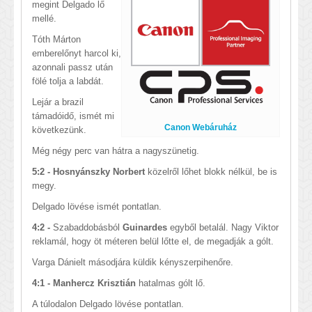
megint Delgado lő
mellé.
Tóth Márton
emberelőnyt harcol ki,
azonnali passz után
fölé tolja a labdát.
Lejár a brazil
támadóidő, ismét mi
Canon Webáruház
következünk.
Még négy perc van hátra a nagyszünetig.
5:2 - Hosnyánszky Norbert
közelről lőhet blokk nélkül, be is
megy.
Delgado lövése ismét pontatlan.
4:2 -
Szabaddobásból
Guinardes
egyből betalál. Nagy Viktor
reklamál, hogy öt méteren belül lőtte el, de megadják a gólt.
Varga Dánielt másodjára küldik kényszerpihenőre.
4:1 - Manhercz Krisztián
hatalmas gólt lő.
A túlodalon Delgado lövése pontatlan.