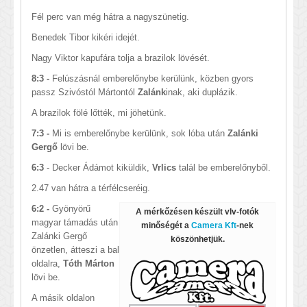
Fél perc van még hátra a nagyszünetig.
Benedek Tibor kikéri idejét.
Nagy Viktor kapufára tolja a brazilok lövését.
8:3 -
Felúszásnál emberelőnybe kerülünk, közben gyors
passz Szivóstól Mártontól
Zalánk
inak, aki duplázik.
A brazilok fölé lőtték, mi jöhetünk.
7:3 -
Mi is emberelőnybe kerülünk, sok lóba után
Zalánki
Gergő
lövi be.
6:3
- Decker Ádámot kiküldik,
Vrlics
talál be emberelőnyből.
2.47 van hátra a térfélcseréig.
6:2 -
Gyönyörű
A mérkőzésen készült vlv-fotók
magyar támadás után
minőségét a
Camera Kft
-nek
Zalánki Gergő
köszönhetjük.
önzetlen, átteszi a bal
oldalra,
Tóth Márton
lövi be.
A másik oldalon