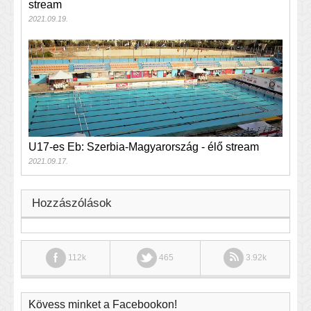
stream
2021.09.19.
U17-es Eb: Szerbia-Magyarország - élő stream
2021.09.17.
Hozzászólások
112k
465
3.92k
Kövess minket a Facebookon!