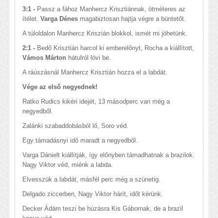
3:1 -
Passz a fához Manhercz Krisztiánnak, ötméteres az
ítélet.
Varga Dénes
magabiztosan hajtja végre a büntetőt.
A túloldalon Manhercz Kriszián blokkol, ismét mi jöhetünk.
2:1 -
Bedő Krisztián harcol ki emberelőnyt, Rocha a kiállított,
Vámos Márton
hátulról lövi be.
A ráúszásnál Manhercz Krisztián hozza el a labdát.
Vége az első negyednek!
Ratko Rudics kikéri idejét, 13 másodperc van még a
negyedből.
Zalánki szabaddobásból lő, Soro véd.
Egy támadásnyi idő maradt a negyedből.
Varga Dánielt kiállítják, így előnyben támadhatnak a brazilok.
Nagy Viktor véd, miénk a labda.
Elvesszük a labdát, másfél perc még a szünetig.
Delgado ziccerben, Nagy Viktor hárít, időt kérünk.
Decker Ádám teszi be húzásra Kis Gábornak, de a brazil