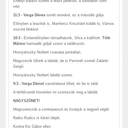
Erdélyi Balázs szereli a brazil játékost, a túloldalon Soro
véd.
11:3 - Varga Dénes
ismét remekel, ez a második gólja.
Előnyben a brazilok is, Manhercz Krisztiánt küldik ki, Vámos
viszont blokkol.
10:3 -
Emberelőnyben támadhatunk, Silva a kiállított.
Tóth
Márton
harmadik gólját szerzi a találkozón.
Hosnyánszky Norbert csavarja pontatlan.
Megszerzik tőlünk a labdát, de is Perronét szereli Zalánki
Gergő.
Hosnyánszky Norbert labdát szerez.
9:3 - Varga Dániel
zavartalanul lőhet, és be is talál.
A térfélcserét követően mi szerezzük meg a labdát.
NAGYSZÜNET!
Megszerezzük a centerpasszt és kivárjuk a negyed végét.
Ratko Rudics is kikéri idejét.
Kontra Kis Gábor ellen.