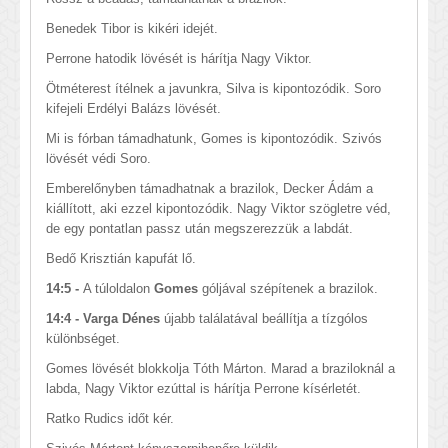
Benedek Tibor is kikéri idejét.
Perrone hatodik lövését is hárítja Nagy Viktor.
Ötméterest ítélnek a javunkra, Silva is kipontozódik. Soro
kifejeli Erdélyi Balázs lövését.
Mi is fórban támadhatunk, Gomes is kipontozódik. Szivós
lövését védi Soro.
Emberelőnyben támadhatnak a brazilok, Decker Ádám a
kiállított, aki ezzel kipontozódik. Nagy Viktor szögletre véd,
de egy pontatlan passz után megszerezzük a labdát.
Bedő Krisztián kapufát lő.
14:5 -
A túloldalon
Gomes
góljával szépítenek a bra
zilok.
14:4 - Varga Dénes
újabb találatával beállítja a tízgólos
különbséget.
Gomes lövését blokkolja Tóth Márton. Marad a braziloknál a
labda, Nagy Viktor ezúttal is hárítja Perrone kísérletét.
Ratko Rudics időt kér.