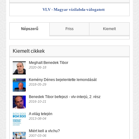
VLV - Magyar vízilabda-válogatott
Népszerű
Friss
Kiemelt
Kiemelt cikkek
Meghalt Benedek Tibor
2020-06-18
Kemény Dénes bejelentette lemondását
2018-05-29
Benedek Tibor befejezi - vlv-interjú, 2. rész
2016-10-21
A világ tetején
2013-08-04
Miért kell a vlv.hu?
2007-03-06