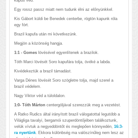
kapus véd.
Egy rossz passz miatt nem tudunk élni az előnyünkkel.
Kis Gábort küldi be Benedek centerbe, rögtön kapunk róla
egy fórt.
Brazil kapufa után mi következünk.
Megjön a közönség hangja.
1:1 - Gomes
lövésével egyenlítenek a brazilok.
Tóth Marci lövését Soro kapufára tolja, övéké a labda.
Kivédekeztük a brazil támadást.
Varga Dénes lövését Soro szögletre tolja, majd szerel a
brazil védelem.
Nagy Viktor véd a túloldalon.
1:0- Tóth Márton
centergóljával szerezzük meg a vezetést.
A Ratko Rudics által irányított brazil válogatottal legutóbb a
Világliga tavalyi, bergamói szuperdöntőjében találkoztunk,
velük vívtuk a negyeddöntőt és meglepően könnyedén,
16:3-
ra nyertünk
. Ekkora különbség ma valószínűleg nem lesz az