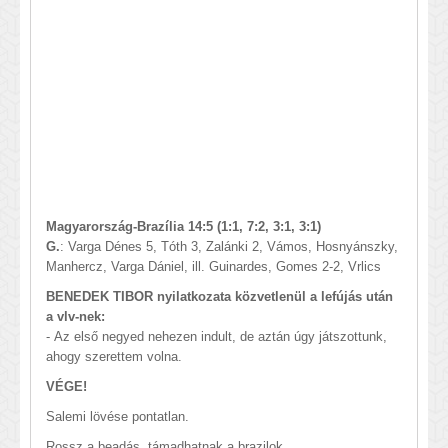
Magyarország-Brazília 14:5 (1:1, 7:2, 3:1, 3:1)
G.
: Varga Dénes 5, Tóth 3, Zalánki 2, Vámos, Hosnyánszky,
Manhercz, Varga Dániel, ill. Guinardes, Gomes 2-2, Vrlics
BENEDEK TIBOR nyilatkozata közvetlenül a lefújás után
a vlv-nek:
-
Az első negyed nehezen indult, de aztán úgy játszottunk,
ahogy szerettem volna.
VÉGE!
Salemi lövése pontatlan.
Rossz a beadás, támadhatnak a brazilok.