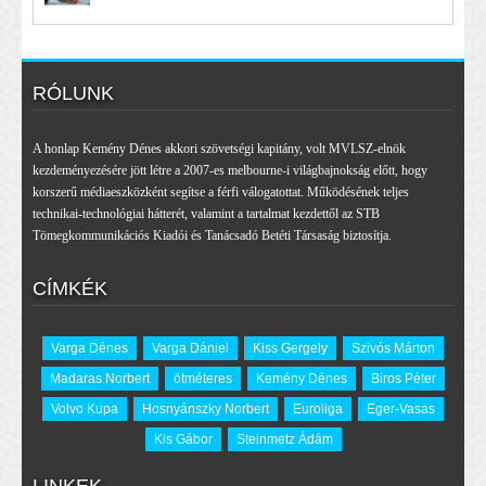
RÓLUNK
A honlap Kemény Dénes akkori szövetségi kapitány, volt MVLSZ-elnök
kezdeményezésére jött létre a 2007-es melbourne-i világbajnokság előtt, hogy
korszerű médiaeszközként segítse a férfi válogatottat. Működésének teljes
technikai-technológiai hátterét, valamint a tartalmat kezdettől az STB
Tömegkommunikációs Kiadói és Tanácsadó Betéti Társaság biztosítja.
CÍMKÉK
Varga Dénes
Varga Dániel
Kiss Gergely
Szivós Márton
Madaras Norbert
ötméteres
Kemény Dénes
Biros Péter
Volvo Kupa
Hosnyánszky Norbert
Euroliga
Eger-Vasas
Kis Gábor
Steinmetz Ádám