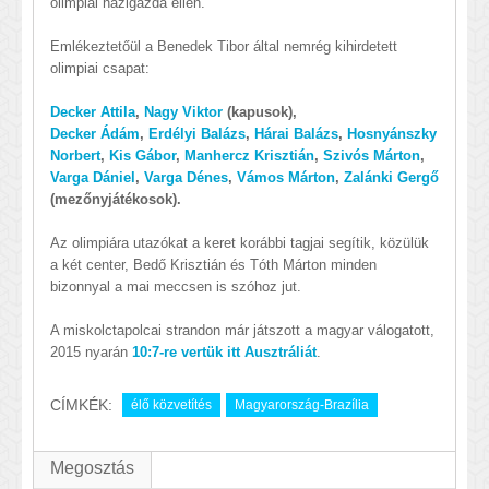
olimpiai házigazda ellen.
Emlékeztetőül a Benedek Tibor által nemrég kihirdetett
olimpiai csapat:
Decker Attila
,
Nagy Viktor
(kapusok),
Decker Ádám
,
Erdélyi Balázs
,
Hárai Balázs
,
Hosnyánszky
Norbert
,
Kis Gábor
,
Manhercz Krisztián
,
Szivós Márton
,
Varga Dániel
,
Varga Dénes
,
Vámos Márton
,
Zalánki Gergő
(mezőnyjátékosok).
Az olimpiára utazókat a keret korábbi tagjai segítik, közülük
a két center, Bedő Krisztián és Tóth Márton minden
bizonnyal a mai meccsen is szóhoz jut.
A miskolctapolcai strandon már játszott a magyar válogatott,
2015 nyarán
10:7-re vertük itt Ausztráliát
.
CÍMKÉK:
élő közvetítés
Magyarország-Brazília
Megosztás