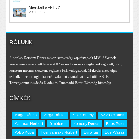
Miért kell a vlv.hu?
2007-03-06
RÓLUNK
A honlap Kemény Dénes akkori szövetségi kapitány, volt MVLSZ-elnök
kezdeményezésére jött létre a 2007-es melbourne-i világbajnokság előtt, hogy
korszerű médiaeszközként segítse a férfi válogatottat. Működésének teljes
technikai-technológiai hátterét, valamint a tartalmat kezdettől az STB
Tömegkommunikációs Kiadói és Tanácsadó Betéti Társaság biztosítja.
CÍMKÉK
Varga Dénes
Varga Dániel
Kiss Gergely
Szivós Márton
Madaras Norbert
ötméteres
Kemény Dénes
Biros Péter
Volvo Kupa
Hosnyánszky Norbert
Euroliga
Eger-Vasas