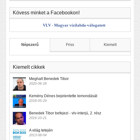
Kövess minket a Facebookon!
VLV - Magyar vízilabda-válogatott
Népszerű
Friss
Kiemelt
Kiemelt cikkek
Meghalt Benedek Tibor
2020-06-18
Kemény Dénes bejelentette lemondását
2018-05-29
Benedek Tibor befejezi - vlv-interjú, 2. rész
2016-10-21
A világ tetején
2013-08-04