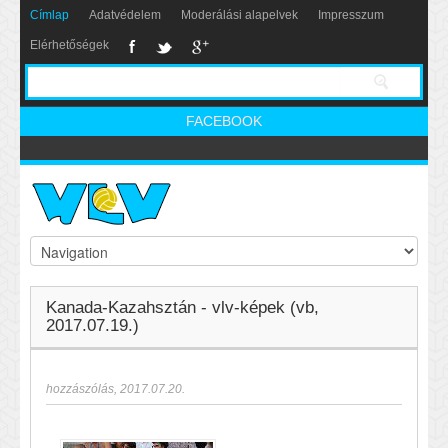
Címlap
Adatvédelem
Moderálási alapelvek
Impresszum
Elérhetőségek
FACEBOOK
Kanada-Kazahsztán - vlv-képek (vb,
2017.07.19.)
hozzászólás
,
2017.07.20.