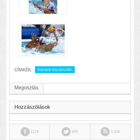
CÍMKÉK:
Kanada-Kazahsztán
Megosztás
Hozzászólások
112k
465
3.92k